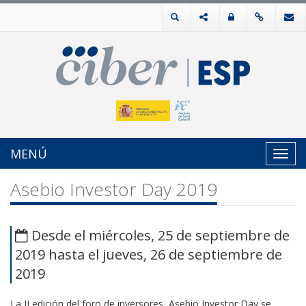
MENÚ
Toggl
navig
Asebio Investor Day 2019
Desde el miércoles, 25 de septiembre de
2019 hasta el jueves, 26 de septiembre de
2019
La II edición del foro de inversores, Asebio Investor Day se