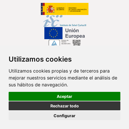
Utilizamos cookies
Síguenos en...
Utilizamos cookies propias y de terceros para
mejorar nuestros servicios mediante el análisis de
Contacto
sus hábitos de navegación.
Av. Monforte de Lemos, 3-5. Pabellón 11. Planta 0 28029 Madrid
Aceptar
info@ciberisciii.es
Rechazar todo
© Copyright 2026 CIBER |
Política de Privacidad
|
Aviso Legal
|
Política
Configurar
de Cookies
|
Mapa Web
|
Portal de Transparencia
|
Política de
seguridad