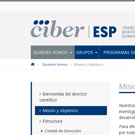
QUIÉNES SOMOS
GRUPOS
PROGRAMAS DE
Quiénes Somos
Misión y objetivos
Misi
Bienvenida del director
científico
Nuestra 
Misión y objetivos
investig
desarrol
Estructura
Para ell
Comité de Dirección
por toda