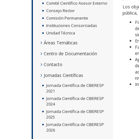
Comité Científico Asesor Externo
Los obj
Consejo Rector
pública,
Comisión Permanente
Fo
Instituciones Consorciadas
de
Unidad Técnica
si
En
Áreas Temáticas
F
en
Centro de Documentación
Ap
Contacto
de
ac
Jornadas Científicas
ni
Im
Jornada Científica de CIBERESP
2021
Jornada Científica de CIBERESP
2024
Jornada Científica de CIBERESP
2025
Jornada Científica de CIBERESP
2026