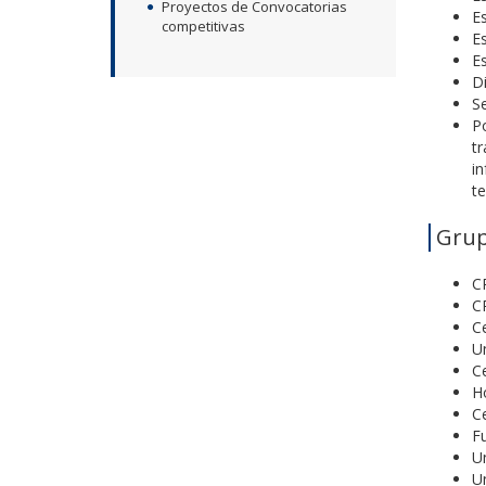
Proyectos de Convocatorias
Es
competitivas
Es
Es
D
Se
Po
t
in
te
Grup
CR
C
Ce
Un
Ce
Ho
C
Fu
U
U