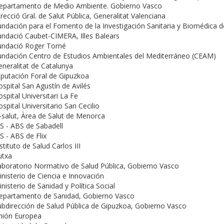
epartamento de Medio Ambiente. Gobierno Vasco
recció Gral. de Salut Pública, Generalitat Valenciana
ndación para el Fomento de la Investigación Sanitaria y Biomédica d
undació Caubet-CIMERA, Illes Balears
undació Roger Torné
undación Centro de Estudios Ambientales del Mediterráneo (CEAM)
neralitat de Catalunya
iputación Foral de Gipuzkoa
spital San Agustín de Avilés
spital Universitari La Fe
spital Universitario San Cecilio
-salut, Àrea de Salut de Menorca
S - ABS de Sabadell
S - ABS de Flix
stituto de Salud Carlos III
utxa
aboratorio Normativo de Salud Pública, Gobierno Vasco
nisterio de Ciencia e Innovación
nisterio de Sanidad y Política Social
epartamento de Sanidad, Gobierno Vasco
ubdirección de Salud Pública de Gipuzkoa, Gobierno Vasco
nión Europea