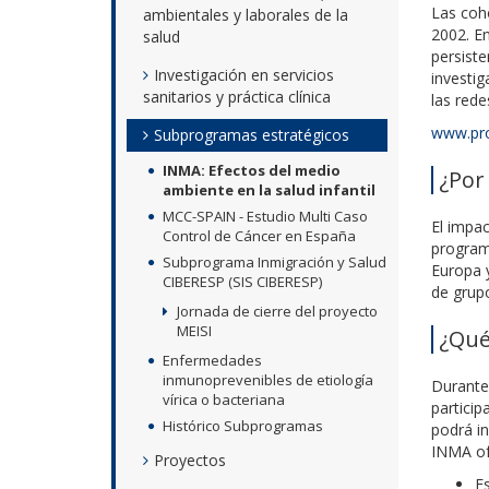
Las coh
ambientales y laborales de la
2002. En
salud
persist
Investigación en servicios
investig
sanitarios y práctica clínica
las rede
www.pro
Subprogramas estratégicos
INMA: Efectos del medio
¿Por
ambiente en la salud infantil
MCC-SPAIN - Estudio Multi Caso
El impac
Control de Cáncer en España
programa
Subprograma Inmigración y Salud
Europa y
CIBERESP (SIS CIBERESP)
de grupo
Jornada de cierre del proyecto
MEISI
¿Qué
Enfermedades
inmunoprevenibles de etiología
Durante 
vírica o bacteriana
particip
Histórico Subprogramas
podrá in
INMA of
Proyectos
Es