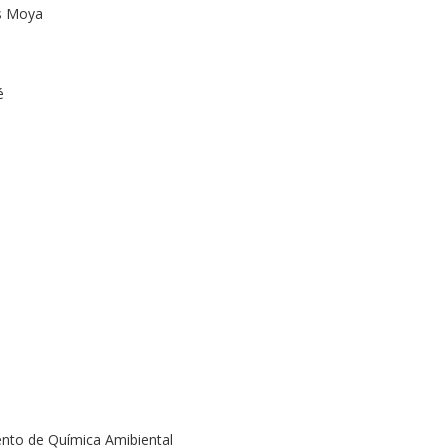
és Moya
é
ento de Química Amibiental