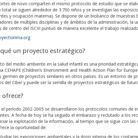
ortes de novo comparten el mismo protocolo de estudio que se elabor
 total se siguen alrededor de 3.700 niños y se investigan las expos
entes y ocupación materna). Se dispone de un biobanco de muestras b
adores de múltiples disciplinas y de ámbitos de la administración, la un
s de centro del ISCIII puntuó de manera excelente el trabajo realizado
yectoinma.org
 qué un proyecto estratégico?
to del medio ambiente en la salud infantil es una prioridad estratégi
 CEHAPE (Children’s Environment and Health Action Plan for Europe).
 germen de proyectos similares en otros países. Es un entorno de pro
s del Ciber y puede ser la semilla de proyectos estratégicos de futur
 ofrece?
el período 2002-2005 se desarrollaron los protocolos comunes de inv
antes. A fecha de hoy se ha seguido el embarazo y reclutado a los re
iciar la explotación de la información, al tiempo que se sigue con las 
rece la oportunidad de:
tudiar las exposiciones ambientales y la dosis interna de los contam