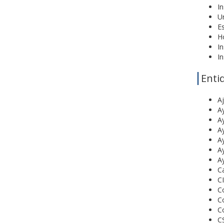
In
U
E
H
In
In
Enti
A
A
A
A
A
A
A
Ca
CI
Co
Co
Co
CS