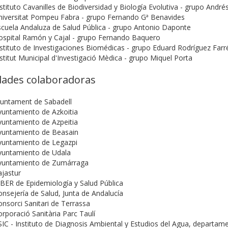
stituto Cavanilles de Biodiversidad y Biología Evolutiva - grupo Andr
niversitat Pompeu Fabra - grupo Fernando Gª Benavides
scuela Andaluza de Salud Pública - grupo Antonio Daponte
ospital Ramón y Cajal - grupo Fernando Baquero
stituto de Investigaciones Biomédicas - grupo Eduard Rodríguez Farr
stitut Municipal d'Investigació Mèdica - grupo Miquel Porta
dades colaboradoras
juntament de Sabadell
yuntamiento de Azkoitia
yuntamiento de Azpeitia
yuntamiento de Beasain
yuntamiento de Legazpi
yuntamiento de Udala
yuntamiento de Zumárraga
jastur
BER de Epidemiología y Salud Pública
nsejería de Salud, Junta de Andalucía
nsorci Sanitari de Terrassa
rporació Sanitària Parc Taulí
IC - Instituto de Diagnosis Ambiental y Estudios del Agua, departam