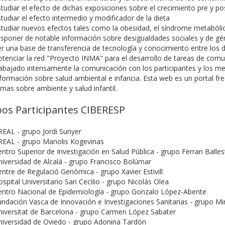
tudiar el efecto de dichas exposiciones sobre el crecimiento pre y post
tudiar el efecto intermedio y modificador de la dieta
tudiar nuevos efectos tales como la obesidad, el síndrome metabólic
isponer de notable información sobre desigualdades sociales y de gé
r una base de transferencia de tecnología y conocimiento entre los d
tenciar la red "Proyecto INMA" para el desarrollo de tareas de comu
rabajado intensamente la comunicación con los participantes y los 
formación sobre salud ambiental e infancia. Esta web es un portal fr
mas sobre ambiente y salud infantil.
os Participantes CIBERESP
EAL - grupo Jordi Sunyer
REAL - grupo Manolis Kogevinas
ntro Superior de Investigación en Salud Pública - grupo Ferran Balles
iversidad de Alcalá - grupo Francisco Bolúmar
ntre de Regulació Genòmica - grupo Xavier Estivill
spital Universitario San Cecilio - grupo Nicolás Olea
entro Nacional de Epidemiología - grupo Gonzalo López-Abente
ndación Vasca de Innovación e Investigaciones Sanitarias - grupo M
niversitat de Barcelona - grupo Carmen López Sabater
niversidad de Oviedo - grupo Adonina Tardón