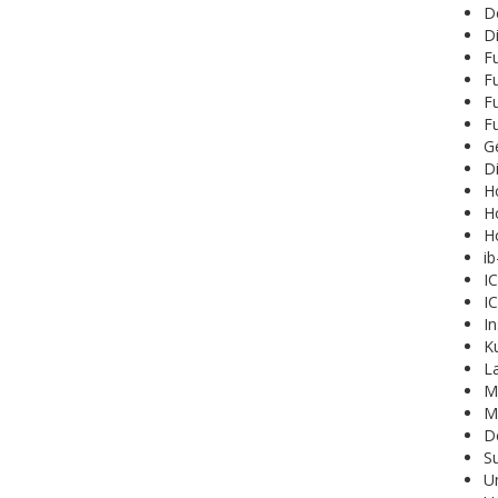
D
Di
Fu
F
F
F
Ge
D
Ho
Ho
Ho
ib
IC
IC
In
K
L
Mi
Mi
D
S
U