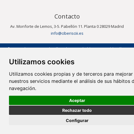
Contacto
Av. Monforte de Lemos, 3-5. Pabellón 11. Planta 0 28029 Madrid
info@ciberisciii.es
© Copyright 2026 CIBER |
Política de Privacidad
|
Aviso Legal
|
Política
de Cookies
|
Mapa Web
|
Portal de Transparencia
|
Política de
seguridad
Utilizamos cookies
Utilizamos cookies propias y de terceros para mejorar
nuestros servicios mediante el análisis de sus hábitos 
navegación.
Aceptar
Rechazar todo
Configurar