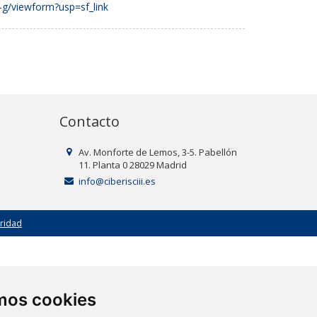
/viewform?usp=sf_link
Contacto
Av. Monforte de Lemos, 3-5. Pabellón
11. Planta 0 28029 Madrid
info@ciberisciii.es
uridad
amos cookies