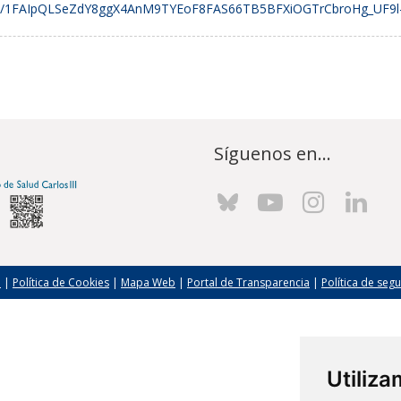
d/e/1FAIpQLSeZdY8ggX4AnM9TYEoF8FAS66TB5BFXiOGTrCbroHg_UF9l-g
Síguenos en...
l
|
Política de Cookies
|
Mapa Web
|
Portal de Transparencia
|
Política de seg
Utiliz