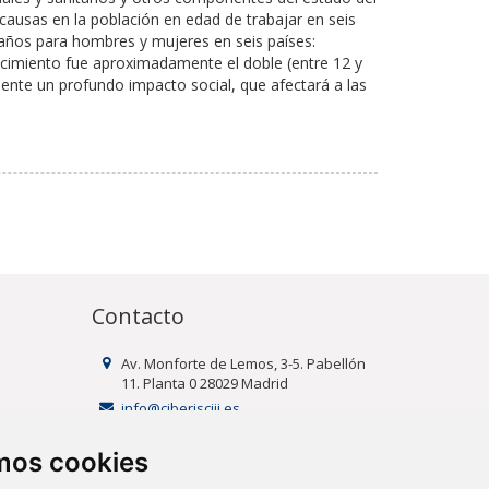
 causas en la población en edad de trabajar en seis
años para hombres y mujeres en seis países:
lecimiento fue aproximadamente el doble (entre 12 y
ente un profundo impacto social, que afectará a las
Contacto
Av. Monforte de Lemos, 3-5. Pabellón
11. Planta 0 28029 Madrid
info@ciberisciii.es
amos cookies
uridad