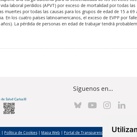
 vida laboral perdidos (APVT) por exceso de mortalidad por todas las
as muertes por todas las causas para los grupos de edad de 15 a 69 
a. En los cuatro países latinoamericanos, el exceso de EVPP por fal
 años). La pérdida de personas en edad de trabajar tendrá probablem
Síguenos en...
Utiliz
l
|
Política de Cookies
|
Mapa Web
|
Portal de Transparencia
|
Política de seg