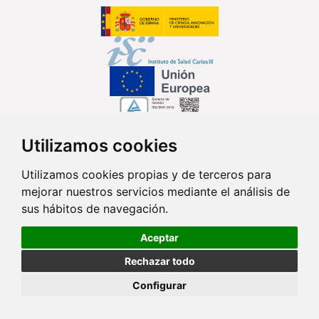
Utilizamos cookies
Síguenos en...
Utilizamos cookies propias y de terceros para
mejorar nuestros servicios mediante el análisis de
Contacto
sus hábitos de navegación.
Av. Monforte de Lemos, 3-5. Pabellón 11. Planta 0 28029 Madrid
Aceptar
info@ciberisciii.es
Rechazar todo
© Copyright 2026 CIBER |
Política de Privacidad
|
Aviso Legal
|
Política
Configurar
de Cookies
|
Mapa Web
|
Portal de Transparencia
|
Política de
seguridad