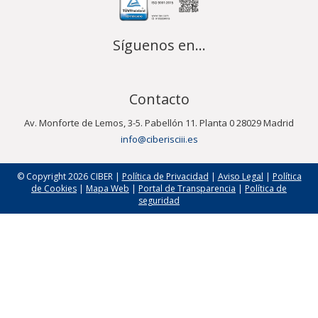
Síguenos en...
Contacto
Av. Monforte de Lemos, 3-5. Pabellón 11. Planta 0 28029 Madrid
info@ciberisciii.es
© Copyright 2026 CIBER |
Política de Privacidad
|
Aviso Legal
|
Política
de Cookies
|
Mapa Web
|
Portal de Transparencia
|
Política de
seguridad