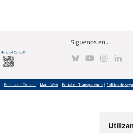
Síguenos en...
l
|
Política de Cookies
|
Mapa Web
|
Portal de Transparencia
|
Política de seg
Utiliz