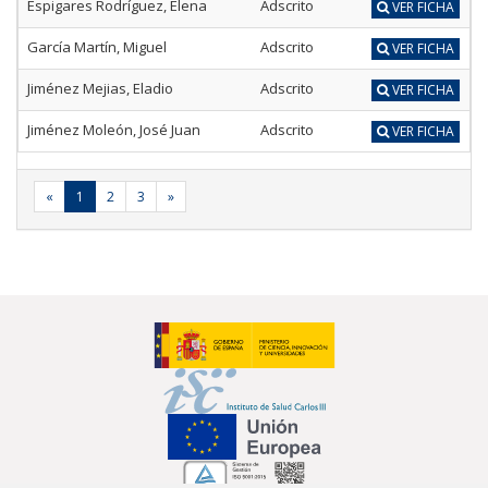
Espigares Rodríguez, Elena
Adscrito
VER FICHA
García Martín, Miguel
Adscrito
VER FICHA
Jiménez Mejias, Eladio
Adscrito
VER FICHA
Jiménez Moleón, José Juan
Adscrito
VER FICHA
«
1
2
3
»