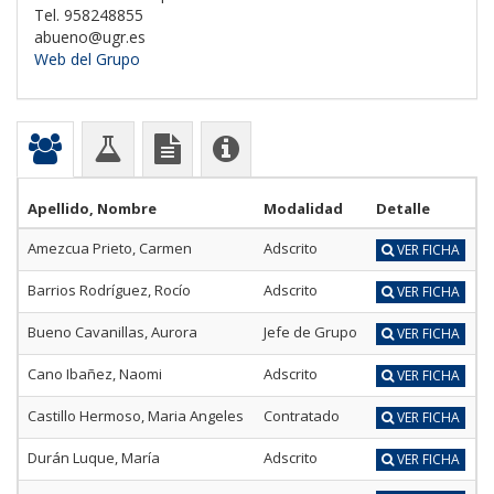
Tel. 958248855
abueno@ugr.es
Web del Grupo
Apellido, Nombre
Modalidad
Detalle
Amezcua Prieto, Carmen
Adscrito
VER FICHA
Barrios Rodríguez, Rocío
Adscrito
VER FICHA
Bueno Cavanillas, Aurora
Jefe de Grupo
VER FICHA
Cano Ibañez, Naomi
Adscrito
VER FICHA
Castillo Hermoso, Maria Angeles
Contratado
VER FICHA
Durán Luque, María
Adscrito
VER FICHA