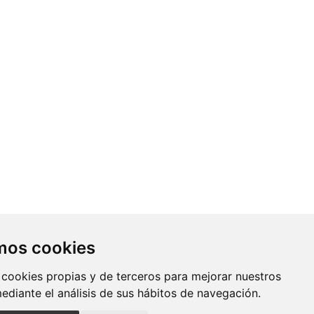
Contacto
amos cookies
Av. Monforte de Lemos, 3-5. Pabellón
 cookies propias y de terceros para mejorar nuestros
11. Planta 0 28029 Madrid
mediante el análisis de sus hábitos de navegación.
info@ciberisciii.es