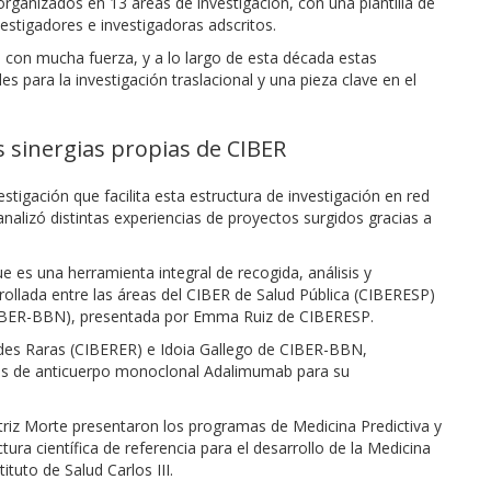
organizados en 13 áreas de investigación, con una plantilla de
stigadores e investigadoras adscritos.
 con mucha fuerza, y a lo largo de esta década estas
 para la investigación traslacional y una pieza clave en el
s sinergias propias de CIBER
stigación que facilita esta estructura de investigación en red
alizó distintas experiencias de proyectos surgidos gracias a
e es una herramienta integral de recogida, análisis y
rrollada entre las áreas del CIBER de Salud Pública (CIBERESP)
(CIBER-BBN), presentada por Emma Ruiz de CIBERESP.
ades Raras (CIBERER) e Idoia Gallego de CIBER-BBN,
icas de anticuerpo monoclonal Adalimumab para su
riz Morte presentaron los programas de Medicina Predictiva y
ura científica de referencia para el desarrollo de la Medicina
ituto de Salud Carlos III.