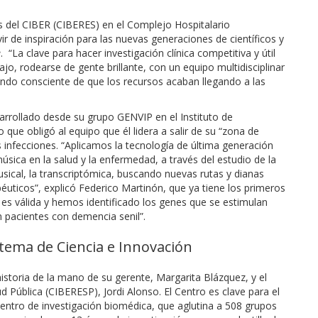
s del CIBER (CIBERES) en el Complejo Hospitalario
ir de inspiración para las nuevas generaciones de científicos y
e
. “La clave para hacer investigación clínica competitiva y útil
ajo, rodearse de gente brillante, con un equipo multidisciplinar
iendo consciente de que los recursos acaban llegando a las
rrollado desde su grupo GENVIP en el Instituto de
o que obligó al equipo que él lidera a salir de su “zona de
s infecciones. “Aplicamos la tecnología de última generación
úsica en la salud y la enfermedad, a través del estudio de la
sical, la transcriptómica, buscando nuevas rutas y dianas
éuticos”, explicó Federico Martinón, que ya tiene los primeros
es válida y hemos identificado los genes que se estimulan
 pacientes con demencia senil”.
stema de Ciencia e Innovación
istoria de la mano de su gerente, Margarita Blázquez, y el
ud Pública (CIBERESP), Jordi Alonso. El Centro es clave para el
entro de investigación biomédica, que aglutina a 508 grupos