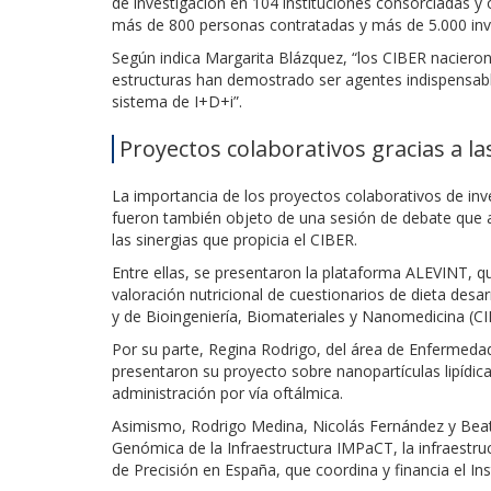
de investigación en 104 instituciones consorciadas y 
más de 800 personas contratadas y más de 5.000 inve
Según indica Margarita Blázquez, “los CIBER nacieron
estructuras han demostrado ser agentes indispensables
sistema de I+D+i”.
Proyectos colaborativos gracias a la
La importancia de los proyectos colaborativos de inve
fueron también objeto de una sesión de debate que an
las sinergias que propicia el CIBER.
Entre ellas, se presentaron la plataforma ALEVINT, qu
valoración nutricional de cuestionarios de dieta desa
y de Bioingeniería, Biomateriales y Nanomedicina 
Por su parte, Regina Rodrigo, del área de Enfermed
presentaron su proyecto sobre nanopartículas lipíd
administración por vía oftálmica.
Asimismo, Rodrigo Medina, Nicolás Fernández y Beat
Genómica de la Infraestructura IMPaCT, la infraestruct
de Precisión en España, que coordina y financia el Inst