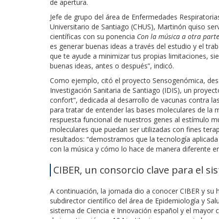
de apertura.
Jefe de grupo del área de Enfermedades Respiratoria
Universitario de Santiago (CHUS), Martinón quiso serv
científicas con su ponencia
Con la música a otra part
es generar buenas ideas a través del estudio y el trab
que te ayude a minimizar tus propias limitaciones, s
buenas ideas, antes o después”, indicó.
Como ejemplo, citó el proyecto Sensogenómica, desa
Investigación Sanitaria de Santiago (IDIS), un proyect
confort”, dedicada al desarrollo de vacunas contra la
para tratar de entender las bases moleculares de la m
respuesta funcional de nuestros genes al estímulo mu
moleculares que puedan ser utilizadas con fines terap
resultados: “demostramos que la tecnología aplicada 
con la música y cómo lo hace de manera diferente en
CIBER, un consorcio clave para el si
A continuación, la jornada dio a conocer CIBER y su h
subdirector científico del área de Epidemiología y Sal
sistema de Ciencia e Innovación español y el mayor c