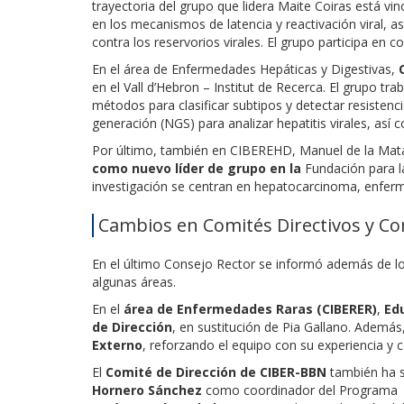
trayectoria del grupo que lidera Maite Coiras está vi
en los mecanismos de latencia y reactivación viral, a
contra los reservorios virales. El grupo
participa en c
En el área de Enfermedades Hepáticas y Digestivas,
en el Vall d’Hebron – Institut de Recerca. El grupo trab
métodos para clasificar subtipos y detectar resistenci
generación (NGS) para analizar hepatitis virales, así
Por último, también en CIBEREHD, Manuel de la Mata
como nuevo líder de grupo en la
Fundación para l
investigación se centran en hepatocarcinoma, enferme
Cambios en Comités Directivos y Co
En el último Consejo Rector se informó además de l
algunas áreas.
En el
área de Enfermedades Raras (CIBERER)
,
Edu
de Dirección
, en sustitución de Pia Gallano. Además
Externo
, reforzando el equipo con su experiencia y 
El
Comité de Dirección de CIBER-BBN
también ha s
Hornero Sánchez
como coordinador del Programa d