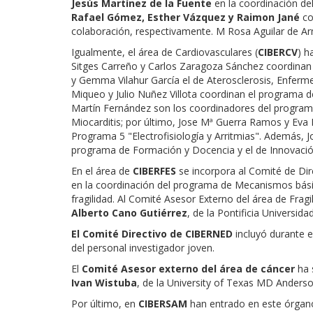
Jesús Martínez de la Fuente
en la coordinación d
Rafael Gómez, Esther Vázquez y Raimon Jané
co
colaboración, respectivamente. M Rosa Aguilar de Ar
Igualmente, el área de Cardiovasculares (
CIBERCV
) h
Sitges Carreño y Carlos Zaragoza Sánchez coordinan
y Gemma Vilahur García el de Aterosclerosis, Enferm
Miqueo y Julio Nuñez Villota coordinan el programa de
Martín Fernández son los coordinadores del program
Miocarditis; por último, Jose Mª Guerra Ramos y Ev
Programa 5 "Electrofisiología y Arritmias". Además, 
programa de Formación y Docencia y el de Innovació
En el área de
CIBERFES
se incorpora al Comité de Di
en la coordinación del programa de Mecanismos básico
fragilidad. Al Comité Asesor Externo del área de Fra
Alberto Cano Gutiérrez
, de la Pontificia Universi
El Comité Directivo de CIBERNED
incluyó durante 
del personal investigador joven.
El
Comité Asesor externo del área de cáncer
ha 
Ivan Wistuba
, de la University of Texas MD Anders
Por último, en
CIBERSAM
han entrado en este órgan