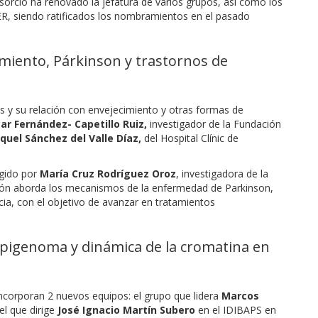
orcio ha renovado la jefatura de varios grupos, así como los
ER, siendo ratificados los nombramientos en el pasado
imiento, Párkinson y trastornos de
s y su relación con envejecimiento y otras formas de
ar Fernández- Capetillo Ruiz,
investigador de la Fundación
quel Sánchez del Valle Díaz,
del Hospital Clínic de
igido por
María Cruz Rodríguez Oroz
, investigadora de la
ación aborda los mecanismos de la enfermedad de Parkinson,
ia, con el objetivo de avanzar en tratamientos
Epigenoma y dinámica de la cromatina en
corporan 2 nuevos equipos: el grupo que lidera
Marcos
 el que dirige
José Ignacio Martín Subero
en el IDIBAPS en