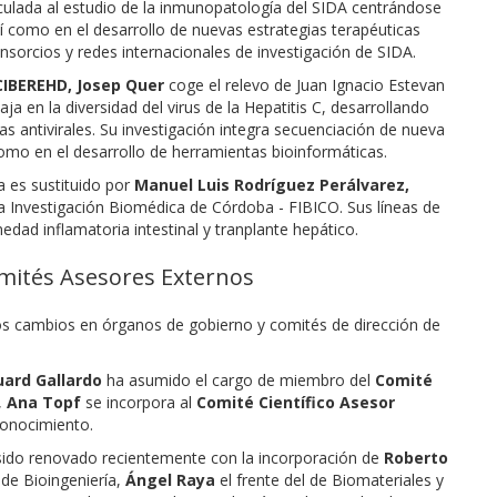
nculada al estudio de la inmunopatología del SIDA centrándose
sí como en el desarrollo de nuevas estrategias terapéuticas
onsorcios y redes internacionales de investigación de SIDA.
CIBEREHD, Josep Quer
coge el relevo de Juan Ignacio Estevan
aja en la diversidad del virus de la Hepatitis C, desarrollando
as antivirales. Su investigación integra secuenciación de nueva
 como en el desarrollo de herramientas bioinformáticas.
 es sustituido por
Manuel Luis Rodríguez Perálvarez,
a Investigación Biomédica de Córdoba - FIBICO. Sus líneas de
dad inflamatoria intestinal y tranplante hepático.
mités Asesores Externos
os cambios en órganos de gobierno y comités de dirección de
ard Gallardo
ha asumido el cargo de miembro del
Comité
,
Ana Topf
se incorpora al
Comité Científico Asesor
conocimiento.
ido renovado recientemente con la incorporación de
Roberto
e Bioingeniería,
Ángel Raya
el frente del de Biomateriales y