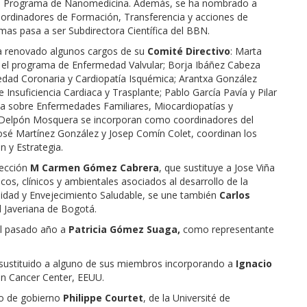
el Programa de Nanomedicina. Además, se ha nombrado a
ordinadores de Formación, Transferencia y acciones de
mas pasa a ser Subdirectora Científica del BBN.
a renovado algunos cargos de su
Comité Directivo
: Marta
 el programa de Enfermedad Valvular; Borja Ibáñez Cabeza
edad Coronaria y Cardiopatía Isquémica; Arantxa González
 Insuficiencia Cardiaca y Trasplante; Pablo García Pavía y Pilar
a sobre Enfermedades Familiares, Miocardiopatías y
a Delpón Mosquera se incorporan como coordinadores del
José Martínez González y Josep Comín Colet, coordinan los
n y Estrategia.
rección
M Carmen Gómez Cabrera
, que sustituye a Jose Viña
s, clínicos y ambientales asociados al desarrollo de la
gilidad y Envejecimiento Saludable, se une también
Carlos
dad Javeriana de Bogotá.
el pasado año a
Patricia Gómez Suaga,
como representante
sustituido a alguno de sus miembros incorporando a
Ignacio
on Cancer Center, EEUU.
o de gobierno
Philippe Courtet
, de la Université de