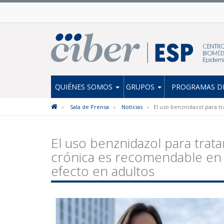
QUIÉNES SOMOS
GRUPOS
PROGRAMAS DE
Sala de Prensa
Noticias
El uso benznidazol para t
El uso benznidazol para trat
crónica es recomendable en 
efecto en adultos