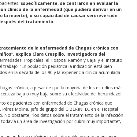
 pacientes.
Específicamente, se centraron en evaluar la
ión clínica de la enfermedad (que pudiera derivar en un
uso la muerte), o su capacidad de causar seroreversión
 después del tratamiento.
 tratamiento de la enfermedad de Chagas crónica con
iños”, explica Clara Crespillo, investigadora del
ermedades Tropicales, el Hospital Ramón y Cajal y el Instituto
l trabajo. “En población pediátrica la indicación está bien
ados en la década de los 90 y la experiencia clínica acumulada
hagas crónica, a pesar de que la mayoría de los estudios más
 certeza baja o muy baja sobre su efectividad del benznidazol.
iento de pacientes con enfermedad de Chagas crónica que
. Pérez Molina, jefe de grupo del CIBERINFEC en el Hospital
. No obstante, “los datos sobre el tratamiento de la infección
 todavía un área de investigación por cubrir muy importante”,
os en un futuro próximo, sería deseable promover ensayos