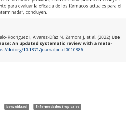
nto para evaluar la eficacia de los fármacos actuales para el
eterminada”, concluyen.
o-Rodriguez I, Alvarez-Díaz N, Zamora J, et al. (2022)
Use
sease: An updated systematic review with a meta-
ps://doi.org/10.1371/journal.pntd.0010386
benznidazol
Enfermedades tropicales