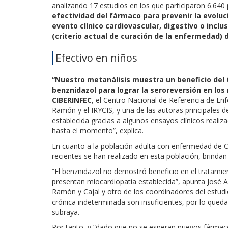
analizando 17 estudios en los que participaron 6.640
efectividad del fármaco para prevenir la evoluc
evento clínico cardiovascular, digestivo o incl
(criterio actual de curación de la enfermedad)
Efectivo en niños
“Nuestro metanálisis muestra un beneficio del
benznidazol para lograr la seroreversión en los n
CIBERINFEC
, el Centro Nacional de Referencia de Enf
Ramón y el IRYCIS, y una de las autoras principales de
establecida gracias a algunos ensayos clínicos realiz
hasta el momento”, explica.
En cuanto a la población adulta con enfermedad de C
recientes se han realizado en esta población, brindan
“El benznidazol no demostró beneficio en el tratam
presentan miocardiopatía establecida”, apunta José A
Ramón y Cajal y otro de los coordinadores del estudio
crónica indeterminada son insuficientes, por lo queda
subraya.
Por tanto, y “dado que no se esperan nuevos fármac