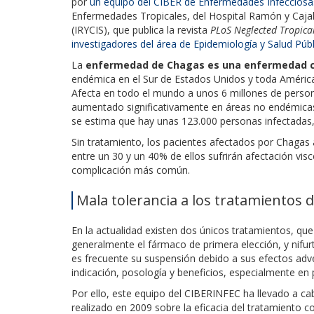
por
un equipo del CIBER de Enfermedades Infeccios
Enfermedades Tropicales, del Hospital Ramón y Cajal y
(IRYCIS), que publica la revista
PLoS Neglected Tropica
investigadores del área de Epidemiología y Salud Púb
La
enfermedad de Chagas es una enfermedad c
endémica en el Sur de Estados Unidos y toda América
Afecta en todo el mundo a unos 6 millones de person
aumentado significativamente en áreas no endémicas,
se estima que hay unas 123.000 personas infectadas, 
Sin tratamiento, los pacientes afectados por Chagas
entre un 30 y un 40% de ellos sufrirán afectación vis
complicación más común.
Mala tolerancia a los tratamientos 
En la actualidad existen dos únicos tratamientos, que
generalmente el fármaco de primera elección, y nifu
es frecuente su suspensión debido a sus efectos ad
indicación, posología y beneficios, especialmente en 
Por ello, este equipo del CIBERINFEC ha llevado a cabo
realizado en 2009 sobre la eficacia del tratamiento 