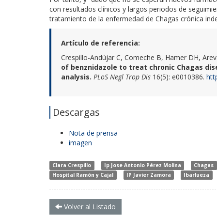
con resultados clínicos y largos periodos de seguimie
tratamiento de la enfermedad de Chagas crónica ind
Artículo de referencia:
Crespillo-Andújar C, Comeche B, Hamer DH, Areval
of benznidazole to treat chronic Chagas di
analysis.
PLoS Negl Trop Dis
16(5): e0010386.
htt
Descargas
Nota de prensa
imagen
Clara Crespillo
Ip Jose Antonio Pérez Molina
Chagas
Hospital Ramón y Cajal
IP Javier Zamora
Ibarlueza
Volver al Listado