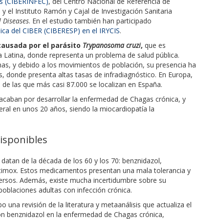
as (CIBERINFEC)
, del Centro Nacional de Referencia de
 el Instituto Ramón y Cajal de Investigación Sanitaria
l Diseases
. En el estudio también han participado
lica del CIBER (CIBERESP) en el IRYCIS
.
ausada por el parásito
Trypanosoma cruzi
,
que es
 Latina, donde representa un problema de salud pública.
as, y debido a los movimientos de población, su presencia ha
 donde presenta altas tasas de infradiagnóstico. En Europa,
de las que más casi 87.000 se localizan en España.
 acaban por desarrollar la enfermedad de Chagas crónica, y
ceral en unos 20 años, siendo la miocardiopatía la
disponibles
 datan de la década de los 60 y los 70: benznidazol,
rtimox. Estos medicamentos presentan una mala tolerancia y
versos. Además, existe mucha incertidumbre sobre su
poblaciones adultas con infección crónica.
 una revisión de la literatura y metaanálisis que actualiza el
con benznidazol en la enfermedad de Chagas crónica,