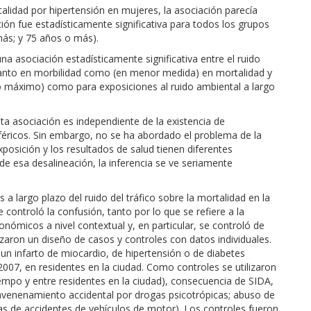
alidad por hipertensión en mujeres, la asociación parecía
ción fue estadísticamente significativa para todos los grupos
ás; y 75 años o más).
asociación estadísticamente significativa entre el ruido
 tanto en morbilidad como (en menor medida) en mortalidad y
o máximo) como para exposiciones al ruido ambiental a largo
a asociación es independiente de la existencia de
éricos. Sin embargo, no se ha abordado el problema de la
exposición y los resultados de salud tienen diferentes
o de esa desalineación, la inferencia se ve seriamente
 a largo plazo del ruido del tráfico sobre la mortalidad en la
controló la confusión, tanto por lo que se refiere a la
ómicos a nivel contextual y, en particular, se controló de
lizaron un diseño de casos y controles con datos individuales.
un infarto de miocardio, de hipertensión o de diabetes
 2007, en residentes en la ciudad. Como controles se utilizaron
empo y entre residentes en la ciudad), consecuencia de SIDA,
envenenamiento accidental por drogas psicotrópicas; abuso de
adas de accidentes de vehículos de motor). Los controles fueron