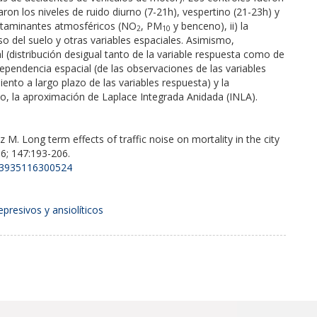
ron los niveles de ruido diurno (7-21h), vespertino (21-23h) y
ontaminantes atmosféricos (NO
, PM
y benceno), ii) la
2
10
 uso del suelo y otras variables espaciales. Asimismo,
 (distribución desigual tanto de la variable respuesta como de
ependencia espacial (de las observaciones de las variables
nto a largo plazo de las variables respuesta) y la
no, la aproximación de Laplace Integrada Anidada (INLA).
 M. Long term effects of traffic noise on mortality in the city
6; 147:193-206.
0013935116300524
epresivos y ansiolíticos