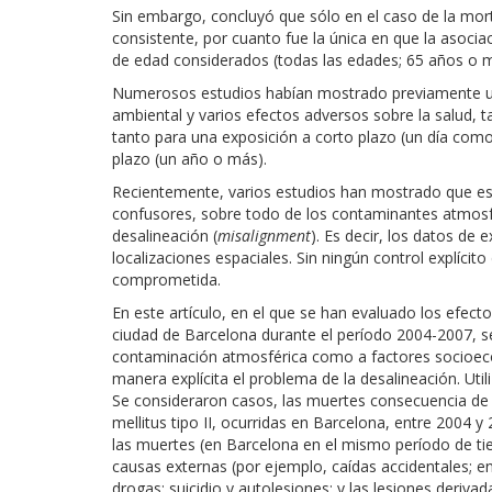
Sin embargo, concluyó que sólo en el caso de la mort
consistente, por cuanto fue la única en que la asocia
de edad considerados (todas las edades; 65 años o m
Numerosos estudios habían mostrado previamente una 
ambiental y varios efectos adversos sobre la salud,
tanto para una exposición a corto plazo (un día com
plazo (un año o más).
Recientemente, varios estudios han mostrado que est
confusores, sobre todo de los contaminantes atmosf
desalineación (
misalignment
). Es decir, los datos de 
localizaciones espaciales. Sin ningún control explícit
comprometida.
En este artículo, en el que se han evaluado los efectos
ciudad de Barcelona durante el período 2004-2007, se 
contaminación atmosférica como a factores socioecon
manera explícita el problema de la desalineación. Uti
Se consideraron casos, las muertes consecuencia de 
mellitus tipo II, ocurridas en Barcelona, entre 2004 y
las muertes (en Barcelona en el mismo período de ti
causas externas (por ejemplo, caídas accidentales; 
drogas; suicidio y autolesiones; y las lesiones deriv