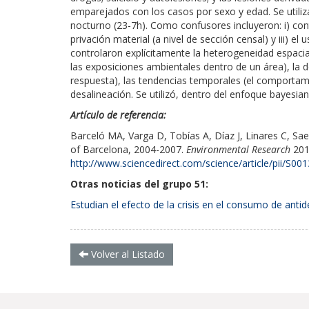
emparejados con los casos por sexo y edad. Se utiliza
nocturno (23-7h). Como confusores incluyeron: i) c
privación material (a nivel de sección censal) y iii) el
controlaron explícitamente la heterogeneidad espacial
las exposiciones ambientales dentro de un área), la d
respuesta), las tendencias temporales (el comportamie
desalineación. Se utilizó, dentro del enfoque bayesia
Artículo de referencia:
Barceló MA, Varga D, Tobías A, Díaz J, Linares C, Saez
of Barcelona, 2004-2007.
Environmental Research
201
http://www.sciencedirect.com/science/article/pii/S
Otras noticias del grupo 51:
Estudian el efecto de la crisis en el consumo de antid
Volver al Listado