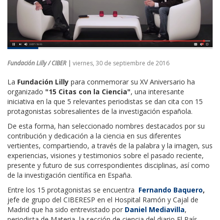
Fundación Lilly / CIBER |
viernes, 30 de septiembre de 2016
La
Fundación Lilly
para conmemorar su XV Aniversario ha
organizado
"15 Citas con la Ciencia"
, una interesante
iniciativa en la que 5 relevantes periodistas se dan cita con 15
protagonistas sobresalientes de la investigación española.
De esta forma, han seleccionado nombres destacados por su
contribución y dedicación a la ciencia en sus diferentes
vertientes, compartiendo, a través de la palabra y la imagen, sus
experiencias, visiones y testimonios sobre el pasado reciente,
presente y futuro de sus correspondientes disciplinas, así como
de la investigación científica en España.
Entre los 15 protagonistas se encuentra
Fernando Baquero
,
jefe de grupo del CIBERESP en el Hospital Ramón y Cajal de
Madrid que ha sido entrevistado por
Daniel Mediavilla
,
periodista de Materia, la sección de ciencia del diario El País.