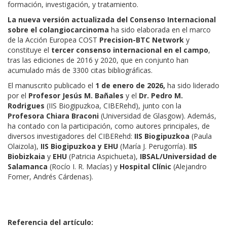
formación, investigación, y tratamiento.
La nueva versión actualizada del Consenso Internacional
sobre el colangiocarcinoma
ha sido elaborada en el marco
de la Acción Europea COST
Precision-BTC Network
y
constituye el
tercer consenso internacional en el campo
,
tras las ediciones de 2016 y 2020, que en conjunto han
acumulado más de 3300 citas bibliográficas.
El manuscrito publicado el
1 de enero de 2026,
ha sido liderado
por el
Profesor Jesús M. Bañales
y el
Dr. Pedro M.
Rodrigues
(IIS Biogipuzkoa, CIBERehd), junto con la
Profesora Chiara Braconi
(Universidad de Glasgow). Además,
ha contado con la participación, como autores principales, de
diversos investigadores del CIBERehd:
IIS Biogipuzkoa
(Paula
Olaizola),
IIS Biogipuzkoa
y EHU
(María J. Perugorría).
IIS
Biobizkaia
y
EHU
(Patricia Aspichueta),
IBSAL/Universidad de
Salamanca
(Rocío I. R. Macías) y
Hospital Clínic
(Alejandro
Forner, Andrés Cárdenas).
Referencia del artículo: