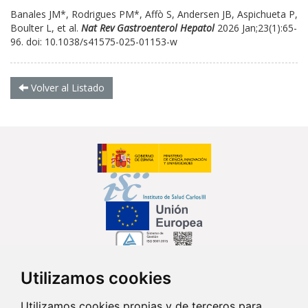
Banales JM*, Rodrigues PM*, Affò S, Andersen JB, Aspichueta P,
Boulter L, et al.
Nat Rev Gastroenterol Hepatol
2026 Jan;23(1):65-
96. doi: 10.1038/s41575-025-01153-w
Volver al Listado
Utilizamos cookies
Síguenos en...
Utilizamos cookies propias y de terceros para