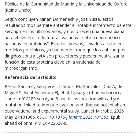
Pública de la Comunidad de Madrid y la Universidad de Oxford
(Reino Unido).
Según concluyen Mirian Domenech y Jose Yuste, estos
resultados “nos permite entender el notable incremento de este
serotipo en los últimos años, y nos ofrecen una nueva diana
para el desarrollo de futuras vacunas frente a neumococo
basadas en proteínas”. Estudios previos, llevados a cabo en
modelos preclínicos, ya han demostrado que los anticuerpos
dirigidos contra LytA son protectores y pueden neutralizar la
función de esta proteína clave en la virulencia del
microorganismo.
Referencia del artículo
:
Pérez-García C, Sempere J, Llamosí M, González-Díaz A, de
Miguel S, Vidal-Alcántara EJ, et al. Upsurge of pneumococcal
clade I-α/CC180 serotype 3 and its association with a LytA
mutation linked to immune evasion and disease potential: an
observational and experimental study. Lancet Microbe. 2026
May 27:101365. d
DOI:
10.1016/j.lanmic.2026.101365
. Epub
ahead of print. PMID: 42202845.