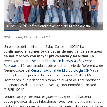
Grupo CIBERES en el Centro Nacional de Microbiología
ISCIII |
martes, 23 de junio de 2026
Un estudio del Instituto de Salud Carlos III (ISCIII) ha
confirmado el aumento de cepas de uno de los serotipos
de neumococo con mayor prevalencia y letalidad.
La
investigación,
que se ha publicado en la revista
The Lancet
Microbe
, está coordinada desde el Laboratorio de Referencia de
Neumococos del
Centro Nacional de Microbiología (CNM)​
del
ISCIII y liderada por los doctores José Enrique Yuste y Miriam
Doménech, que pertenecen también al Área de Enfermedades
Respiratorias del Centro de Investigación Biomédica en Red
(CIBER-ISCIII).
Neumococo (
Streptococcus pneumoniae
) es una bacteria que
puede provocar desde infecciones leves, como otitis o sinusitis,
hasta formas graves como neumonía, meningitis o sepsis. Estas