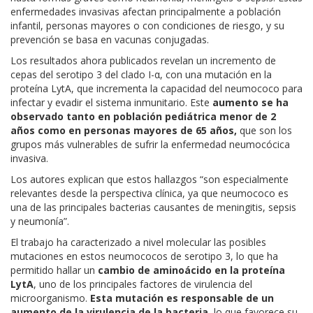
enfermedades invasivas afectan principalmente a población
infantil, personas mayores o con condiciones de riesgo, y su
prevención se basa en vacunas conjugadas.
Los resultados ahora publicados revelan un incremento de
cepas del serotipo 3 del clado I-α, con una mutación en la
proteína LytA, que incrementa la capacidad del neumococo para
infectar y evadir el sistema inmunitario. Este
aumento se ha
observado tanto en población pediátrica menor de 2
años como en personas mayores de 65 años,
que son los
grupos más vulnerables de sufrir la enfermedad neumocócica
invasiva.
Los autores explican que estos hallazgos “son especialmente
relevantes desde la perspectiva clínica, ya que neumococo es
una de las principales bacterias causantes de meningitis, sepsis
y neumonía”.
El trabajo ha caracterizado a nivel molecular las posibles
mutaciones en estos neumococos de serotipo 3, lo que ha
permitido hallar un
cambio de aminoácido en la proteína
LytA
, uno de los principales factores de virulencia del
microorganismo.
Esta mutación es responsable de un
aumento de la virulencia de la bacteria
, lo que favorece su