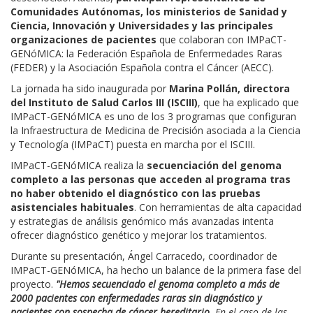
Comunidades Autónomas, los ministerios de Sanidad y
Ciencia, Innovación y Universidades y las principales
organizaciones de pacientes
que colaboran con IMPaCT-
GENóMICA: la Federación Española de Enfermedades Raras
(FEDER) y la Asociación Española contra el Cáncer (AECC).
La jornada ha sido inaugurada por
Marina Pollán, directora
del Instituto de Salud Carlos III (ISCIII)
, que ha explicado que
IMPaCT-GENóMICA es uno de los 3 programas que configuran
la Infraestructura de Medicina de Precisión asociada a la Ciencia
y Tecnología (IMPaCT) puesta en marcha por el ISCIII.
IMPaCT-GENóMICA realiza la
secuenciación del genoma
completo a las personas que acceden al programa tras
no haber obtenido el diagnóstico con las pruebas
asistenciales habituales
. Con herramientas de alta capacidad
y estrategias de análisis genómico más avanzadas intenta
ofrecer diagnóstico genético y mejorar los tratamientos.
Durante su presentación, Ángel Carracedo, coordinador de
IMPaCT-GENóMICA, ha hecho un balance de la primera fase del
proyecto.
"Hemos secuenciado el genoma completo a más de
2000 pacientes con enfermedades raras sin diagnóstico y
pacientes con sospecha de cáncer hereditario.
En el caso de las