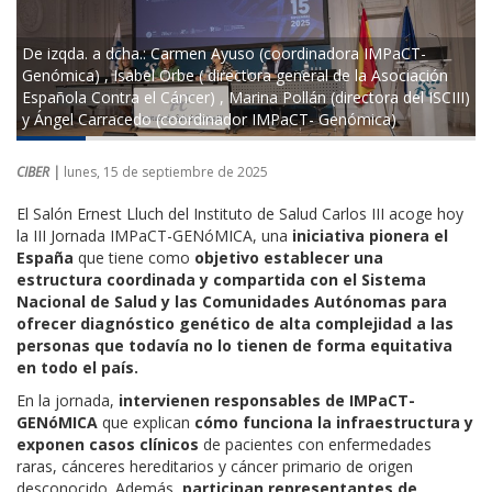
De izqda. a dcha.: Carmen Ayuso (coordinadora IMPaCT-
Genómica) , Isabel Orbe ( directora general de la Asociación
Española Contra el Cáncer) , Marina Pollán (directora del ISCIII)
y Ángel Carracedo (coordinador IMPaCT- Genómica)
CIBER |
lunes, 15 de septiembre de 2025
El Salón Ernest Lluch del Instituto de Salud Carlos III acoge hoy
la III Jornada IMPaCT-GENóMICA, una
iniciativa pionera el
España
que tiene como
objetivo establecer una
estructura coordinada y compartida con el Sistema
Nacional de Salud y las Comunidades Autónomas para
ofrecer diagnóstico genético de alta complejidad a las
personas que todavía no lo tienen de forma equitativa
en todo el país.
En la jornada,
intervienen responsables de IMPaCT-
GENóMICA
que explican
cómo funciona la infraestructura y
exponen casos clínicos
de pacientes con enfermedades
raras, cánceres hereditarios y cáncer primario de origen
desconocido. Además,
participan representantes de