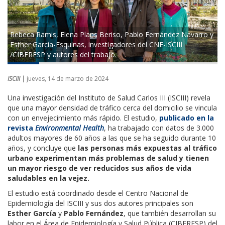
​Rebeca Ramis, Elena Plans Beriso, Pablo Fernández Navarro y
Esther García-Esquinas, investigadores del CNE-ISCIII
/CIBERESP y autores del trabajo.​
ISCIII |
jueves, 14 de marzo de 2024
Una investigación del Instituto de Salud Carlos III (ISCIII) revela
que una mayor densidad de tráfico cerca del domicilio se vincula
con un envejecimiento más rápido. El estudio,
publicado en la
revista
Environmental Health
, ha trabajado con datos de 3.000
adultos mayores de 60 años a las que se ha seguido durante 10
años, y concluye que
las personas más expuestas al tráfico
urbano experimentan más problemas de salud y tienen
un mayor riesgo de ver reducidos sus años de vida
saludables en la vejez.
El estudio está coordinado desde el Centro Nacional de
Epidemiología del ISCIII y sus dos autores principales son
Esther García
y
Pablo Fernández
, que también desarrollan su
labor en el Área de Epidemiología y Salud Pública (CIBERESP) del