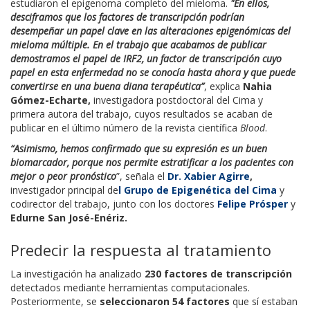
estudiaron el epigenoma completo del mieloma.
"
En ellos,
desciframos que los factores de transcripción podrían
desempeñar un papel clave en las alteraciones epigenómicas del
mieloma múltiple. En el trabajo que acabamos de publicar
demostramos el papel de IRF2, un factor de transcripción cuyo
papel en esta enfermedad no se conocía hasta ahora y que puede
convertirse en una buena diana terapéutica”
, explica
Nahia
Gómez-Echarte,
investigadora postdoctoral del Cima y
primera autora del trabajo, cuyos resultados se acaban de
publicar en el último número de la revista científica
Blood
.
“Asimismo, hemos confirmado que su expresión es un buen
biomarcador, porque nos permite estratificar a los pacientes con
mejor o peor pronóstico
”, señala el
Dr. Xabier Agirre
,
investigador principal de
l Grupo de Epigenética del Cima
y
codirector del trabajo, junto con los doctores
Felipe Prósper
y
Edurne San José-Enériz.
Predecir la respuesta al tratamiento
La investigación ha analizado
230 factores de transcripción
detectados mediante herramientas computacionales.
Posteriormente, se
seleccionaron 54 factores
que sí estaban