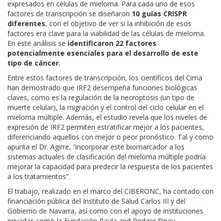
expresados en células de mieloma. Para cada uno de esos
factores de transcripción se diseñaron
10 guías CRISPR
diferentes
, con el objetivo de ver si la inhibición de esos
factores era clave para la viabilidad de las células de mieloma.
En este análisis se
identificaron 22 factores
potencialmente esenciales para el desarrollo de este
tipo de cáncer.
Entre estos factores de transcripción, los científicos del Cima
han demostrado que IRF2 desempeña funciones biológicas
claves, como es la regulación de la necroptosis (un tipo de
muerte celular), la migración y el control del ciclo celular en el
mieloma múltiple. Además, el estudio revela que los niveles de
expresión de IRF2 permiten estratificar mejor a los pacientes,
diferenciando aquellos con mejor o peor pronóstico. Tal y como
apunta el Dr. Agirre, “incorporar este biomarcador a los
sistemas actuales de clasificación del mieloma múltiple podría
mejorar la capacidad para predecir la respuesta de los pacientes
a los tratamientos”.
El trabajo, realizado en el marco del CIBERONC, ha contado con
financiación pública del Instituto de Salud Carlos III y del
Gobierno de Navarra, así como con el apoyo de instituciones
privadas como la Fundación Paula and Rodger Riney.