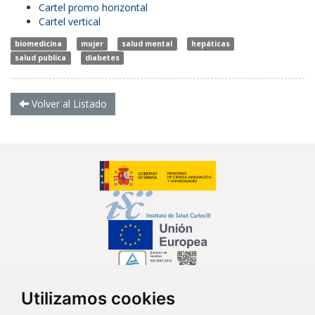
Cartel promo horizontal
Cartel vertical
biomedicina
mujer
salud mental
hepáticas
salud publica
diabetes
Volver al Listado
Utilizamos cookies
Síguenos en...