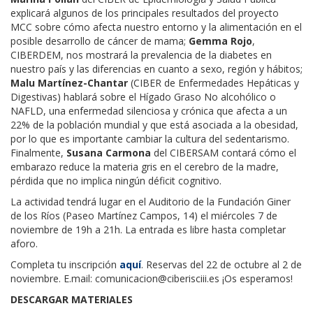
explicará algunos de los principales resultados del proyecto
MCC sobre cómo afecta nuestro entorno y la alimentación en el
posible desarrollo de cáncer de mama;
Gemma Rojo
,
CIBERDEM, nos mostrará la prevalencia de la diabetes en
nuestro país y las diferencias en cuanto a sexo, región y hábitos;
Malu Martínez-Chantar
(CIBER de Enfermedades Hepáticas y
Digestivas) hablará sobre el Hígado Graso No alcohólico o
NAFLD, una enfermedad silenciosa y crónica que afecta a un
22% de la población mundial y que está asociada a la obesidad,
por lo que es importante cambiar la cultura del sedentarismo.
Finalmente,
Susana Carmona
del CIBERSAM contará cómo el
embarazo reduce la materia gris en el cerebro de la madre,
pérdida que no implica ningún déficit cognitivo.
La actividad tendrá lugar en el Auditorio de la Fundación Giner
de los Ríos (Paseo Martínez Campos, 14) el miércoles 7 de
noviembre de 19h a 21h. La entrada es libre hasta completar
aforo.
Completa tu inscripción
aquí
. Reservas del 22 de octubre al 2 de
noviembre. E.mail:
comunicacion@ciberisciii.es
¡Os esperamos!
DESCARGAR MATERIALES