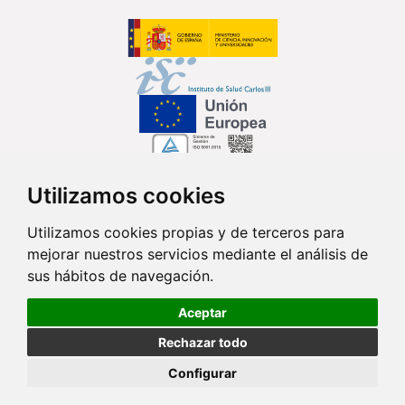
Utilizamos cookies
Síguenos en...
Utilizamos cookies propias y de terceros para
mejorar nuestros servicios mediante el análisis de
Contacto
sus hábitos de navegación.
Av. Monforte de Lemos, 3-5. Pabellón 11. Planta 0 28029 Madrid
Aceptar
info@ciberisciii.es
Rechazar todo
© Copyright 2026 CIBER |
Política de Privacidad
|
Aviso Legal
|
Política
Configurar
de Cookies
|
Mapa Web
|
Portal de Transparencia
|
Política de
seguridad