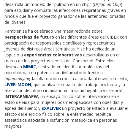
desarrolla un modelo de "pulmón en un chip" (
Organ-on-Chip
)
para estudiar y combatir las infecciones respiratorias graves en
niños y que fue el proyecto ganador de las anteriores jornadas
de jóvenes.
También se ha celebrado una mesa redonda sobre
perspectivas de futuro
en las diferentes áreas del CIBER con
participación de responsables científicos y representantes
jóvenes de distintas áreas temáticas. Y se ha dedicado un
espacio a
experiencias colaborativas
desarrolladas en el
marco de los proyectos semilla del Consorciol. Entre ellos
destacan
MIMIC
, centrado en identificar moléculas del
microbioma con potencial antiinflamatorio frente al
inflammaging,
la inflamación crónica asociada al envejecimiento;
LIVER-MOON
, que analiza el impacto del trabajo nocturno y la
alteración del ritmo circadiano en la salud hepática y cerebral;
INTERAPNEAPW
, un ensayo clínico sobre intervención en el
estilo de vida para mujeres posmenopáusicas con obesidad y
apnea del sueño; y
EXALIVER
un proyecto orientado a evaluar el
efecto del ejercicio físico sobre la enfermedad hepática
esteatósica asociada a disfunción metabólica en personas
mayores.