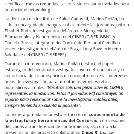
científicas, mesas redondas, talleres, sin olvidar actividades para
potenciar el networking.
La directora del
Instituto de Salud Carlos III
,
Marina Pollán
, ha
sido la encargada de inaugurar oficialmente las jornadas junto a
Elisabet Prats
, investigadora del área de Bioingeniería,
Biomateriales y Nanomedicina del CIBER (CIBER-BBN), y
Daniela Grassi
, integrante del Comité de Personal Científico
Joven e investigadora del área de Fragilidad y Envejecimiento
Saludable del CIBER (CIBERFES).
Durante su intervención, Marina Pollán destacó el papel
estratégico del personal investigador joven del consorcio y la
importancia de crear espacios de encuentro entre las diferentes
áreas de investigación para afrontar los grandes retos
biomédicos actuales:
“Vosotros sois una pieza clave en CIBER y
representáis la innovación. Estas II Jornadas PCJ constituyen un
espacio para reflexionar sobre la investigación colaborativa,
siempre teniendo en cuenta al paciente”.
La primera jornada ha puesto el foco en el
conocimiento de
la estructura y herramientas del Consorcio
, con sesiones
dedicadas a transferencia de conocimiento, así como a la
presentación del proyecto colaborativo
Chips R' Us,
que