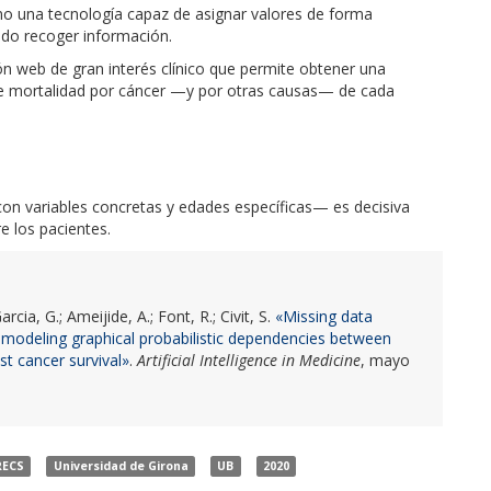
o una tecnología capaz de asignar valores de forma
dido recoger información.
ón web de gran interés clínico que permite obtener una
 de mortalidad por cáncer —y por otras causas— de cada
con variables concretas y edades específicas— es decisiva
e los pacientes.
arcia, G.; Ameijide, A.; Font, R.; Civit, S.
«Missing data
 modeling graphical probabilistic dependencies between
t cancer survival»
.
Artificial Intelligence in Medicine
, mayo
RECS
Universidad de Girona
UB
2020