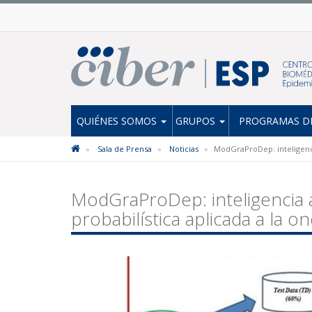
QUIÉNES SOMOS
GRUPOS
PROGRAMAS DE
Sala de Prensa
Noticias
ModGraProDep: inteligencia
ModGraProDep: inteligencia ar
probabilística aplicada a la on