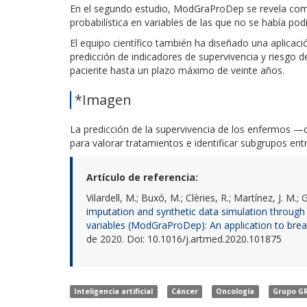
En el segundo estudio, ModGraProDep se revela com
probabilística en variables de las que no se había po
El equipo científico también ha diseñado una aplicaci
predicción de indicadores de supervivencia y riesgo
paciente hasta un plazo máximo de veinte años.
*Imagen
La predicción de la supervivencia de los enfermos —
para valorar tratamientos e identificar subgrupos entr
Artículo de referencia:
Vilardell, M.; Buxó, M.; Clèries, R.; Martínez, J. M.; G
imputation and synthetic data simulation through
variables (ModGraProDep): An application to breas
de 2020. Doi: 10.1016/j.artmed.2020.101875
Inteligencia artificial
Cáncer
Oncología
Grupo G