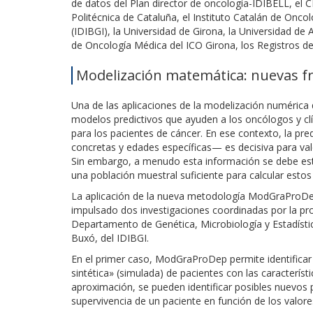
de datos del Plan director de oncología-IDIBELL, el 
Politécnica de Cataluña, el Instituto Catalán de Oncol
(IDIBGI), la Universidad de Girona, la Universidad de A
de Oncología Médica del ICO Girona, los Registros d
Modelización matemática: nuevas fro
Una de las aplicaciones de la modelización numérica d
modelos predictivos que ayuden a los oncólogos y clín
para los pacientes de cáncer. En ese contexto, la pr
concretas y edades específicas— es decisiva para valo
Sin embargo, a menudo esta información se debe est
una población muestral suficiente para calcular estos
La aplicación de la nueva metodología ModGraProDep
impulsado dos investigaciones coordinadas por la profe
Departamento de Genética, Microbiología y Estadística
Buxó, del IDIBGI.
En el primer caso, ModGraProDep permite identificar
sintética» (simulada) de pacientes con las característ
aproximación, se pueden identificar posibles nuevos p
supervivencia de un paciente en función de los valores