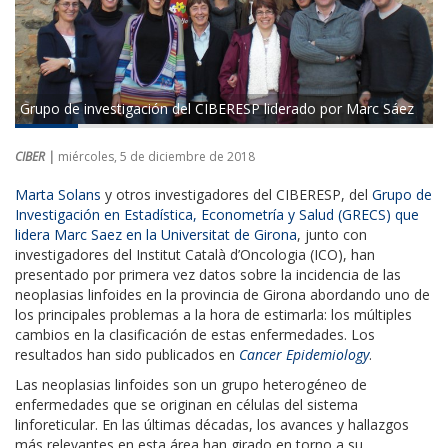
Grupo de investigación del CIBERESP liderado por Marc Sáez
CIBER |
miércoles, 5 de diciembre de 2018
Marta Solans
y otros investigadores del CIBERESP, del
Grupo de
Investigación en Estadística, Econometría y Salud (GRECS) que
lidera Marc Saez en la Universitat de Girona
, junto con
investigadores del Institut Català d’Oncologia (ICO), han
presentado por primera vez datos sobre la incidencia de las
neoplasias linfoides en la provincia de Girona abordando uno de
los principales problemas a la hora de estimarla: los múltiples
cambios en la clasificación de estas enfermedades. Los
resultados han sido publicados en
Cancer Epidemiology
.
Las neoplasias linfoides son un grupo heterogéneo de
enfermedades que se originan en células del sistema
linforeticular. En las últimas décadas, los avances y hallazgos
más relevantes en esta área han girado en torno a su