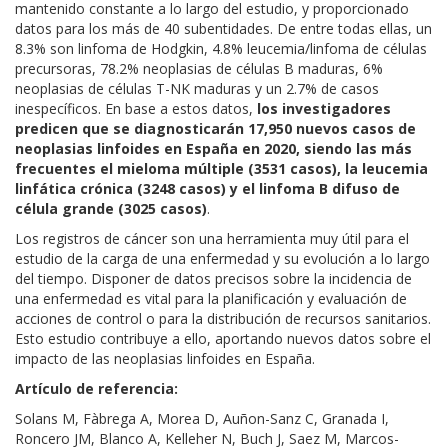
mantenido constante a lo largo del estudio, y proporcionado
datos para los más de 40 subentidades. De entre todas ellas, un
8.3% son linfoma de Hodgkin, 4.8% leucemia/linfoma de células
precursoras, 78.2% neoplasias de células B maduras, 6%
neoplasias de células T-NK maduras y un 2.7% de casos
inespecíficos. En base a estos datos,
los investigadores
predicen que se diagnosticarán 17,950 nuevos casos de
neoplasias linfoides en España en 2020, siendo las más
frecuentes el mieloma múltiple (3531 casos), la leucemia
linfática crónica (3248 casos) y el linfoma B difuso de
célula grande (3025 casos)
.
Los registros de cáncer son una herramienta muy útil para el
estudio de la carga de una enfermedad y su evolución a lo largo
del tiempo. Disponer de datos precisos sobre la incidencia de
una enfermedad es vital para la planificación y evaluación de
acciones de control o para la distribución de recursos sanitarios.
Esto estudio contribuye a ello, aportando nuevos datos sobre el
impacto de las neoplasias linfoides en España.
Artículo de referencia:
Solans M, Fàbrega A, Morea D, Auñon-Sanz C, Granada I,
Roncero JM, Blanco A, Kelleher N, Buch J, Saez M, Marcos-