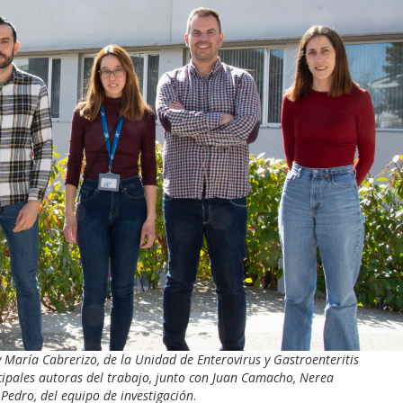
 María Cabrerizo, de la Unidad de Enterovirus y Gastroenteritis
ncipales autoras del trabajo, junto con Juan Camacho, Nerea
 Pedro, del equipo de investigación
.