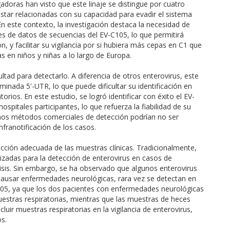
doras han visto que este linaje se distingue por cuatro
estar relacionadas con su capacidad para evadir el sistema
 este contexto, la investigación destaca la necesidad de
ses de datos de secuencias del EV-C105, lo que permitirá
 y facilitar su vigilancia por si hubiera más cepas en C1 que
 en niños y niñas a lo largo de Europa.
ultad para detectarlo. A diferencia de otros enterovirus, este
inada 5'-UTR, lo que puede dificultar su identificación en
orios. En este estudio, se logró identificar con éxito el EV-
ospitales participantes, lo que refuerza la fiabilidad de su
gunos métodos comerciales de detección podrían no ser
nfranotificación de los casos.
ección adecuada de las muestras clínicas. Tradicionalmente,
lizadas para la detección de enterovirus en casos de
isis. Sin embargo, se ha observado que algunos enterovirus
causar enfermedades neurológicas, rara vez se detectan en
C105, ya que los dos pacientes con enfermedades neurológicas
estras respiratorias, mientras que las muestras de heces
cluir muestras respiratorias en la vigilancia de enterovirus,
s.