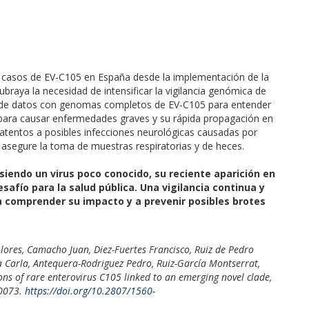
s casos de EV-C105 en España desde la implementación de la
 subraya la necesidad de intensificar la vigilancia genómica de
se de datos con genomas completos de EV-C105 para entender
 para causar enfermedades graves y su rápida propagación en
atentos a posibles infecciones neurológicas causadas por
e asegure la toma de muestras respiratorias y de heces.
siendo un virus poco conocido, su reciente aparición en
afío para la salud pública. Una vigilancia continua y
a comprender su impacto y a prevenir posibles brotes
ores, Camacho Juan, Diez-Fuertes Francisco, Ruiz de Pedro
a Carla, Antequera-Rodriguez Pedro, Ruiz-García Montserrat,
ns of rare enterovirus C105 linked to an emerging novel clade,
00073.
https://doi.org/10.2807/1560-