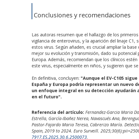
Conclusiones y recomendaciones
Las autoras resumen que el hallazgo de los primero
vigilancia de enterovirus, y la aparición del linaje C1,
estos virus. Según añaden, es crucial ampliar la ba
mejor su evolución y transmisión, dado su potencial
Europa. Además, recomiendan que los clínicos estén 
este virus, especialmente en niños, y sugieren que s
En definitiva, concluyen:
"Aunque el EV-C105 sigue 
España y Europa podría representar un nuevo des
un enfoque integral en su detección ayudarán 
en el futuro".
Referencia del artículo:
Fernandez-Garcia Maria Dol
Estrella, García-Ibañez Nerea, Navascués Ana, Berengu
Pastor-Fajardo Maria Teresa, Cabrerizo María. Detectio
Spain, 2019 to 2024. Euro Surveill. 2025;30(6):pii=25
7917.ES.2025.30.6.2500073
.