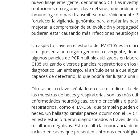
nuevo linaje emergente, denominado C1. Las investiga
mutaciones en regiones clave del virus, que podrían 
inmunológico o para transmitirse más rápidamente. En
fortalecer la vigilancia genómica para ampliar las ba
mejorar la comprensión de su evolución y propagación,
pudieran estar causando más infecciones neurológicas
Un aspecto clave en el estudio del EV-C105 es la dific
virus presenta una región genómica divergente, denom
algunos paneles de PCR multiplex utilizados en laborat
C105 utilizando diversos paneles respiratorios en los h
diagnóstico. Sin embargo, el artículo señala que al
capaces de detectarlo, lo que podría dar lugar a una i
Otro aspecto clave señalado en este estudio es la el
las muestras de heces y respiratorias son las más uti
enfermedades neurológicas, como encefalitis o parál
respiratorios, como el EV-D68, que también pueden 
heces. Un hallazgo similar parece ocurrir con el EV-
en este estudio fueron diagnosticados a través de mu
resultaron negativas. Esto resalta la importancia de in
incluso en casos que presenten síntomas neurológico