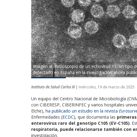
Imagen al microscopio de un echovirus 11, un tipo de
detectado en España en la investigación ahora publi
Instituto de Salud Carlos III |
miércoles, 19 de marzo de 2025
Un equipo del
Centro Nacional de Microbiología (CN
con CIBERESP, CIBERINFEC y varios hospitales univer
Elche),
ha publicado un estudio en la revista
Eurosurve
Enfermedades (
ECDC
), que documenta las
primeras
enterovirus raro del genotipo C105 (EV-C105)
. E
respiratoria, puede relacionarse también con 
investigación.