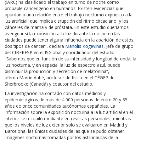
(IARC) ha clasificado el trabajo en turno de noche como
probable cancerígeno en humanos. Existen evidencias que
apuntan a una relación entre el trabajo nocturno expuesto a la
luz artificial, que implica disrupción del ritmo circadiano, y los
cánceres de mama y de próstata. En este estudio queríamos
averiguar si la exposición a la luz durante la noche en las
ciudades puede tener alguna influencia en la aparición de estos
dos tipos de cáncer", declara
Manolis Kogevinas
, jefe de grupo
del CIBERESP en el ISGlobal y coordinador del estudio.
“Sabemos que en función de su intensidad y longitud de onda, la
luz nocturna, y en especial la luz de espectro azul, puede
disminuir la producción y secreción de melatonina”,
afirma Martin Aubé, profesor de física en el CÉGEP de
Sherbrooke (Canadá) y coautor del estudio.
La investigación ha contado con datos médicos y
epidemiológicos de más de 4.000 personas de entre 20 y 85
años de once comunidades autónomas españolas. La
información sobre la exposición nocturna a la luz artificial en el
interior se recopiló mediante entrevistas personales, mientras
que los niveles de luz exterior solo se evaluaron en Madrid y
Barcelona, las únicas ciudades de las que se pudo obtener
imágenes nocturnas tomadas por los astronautas de la