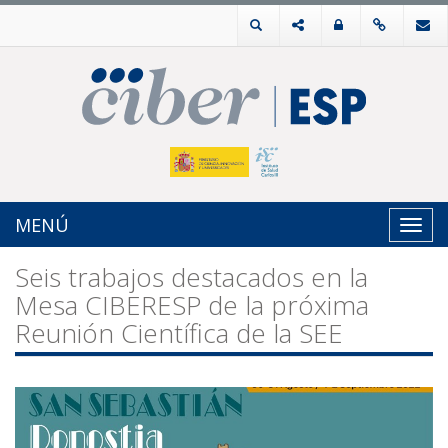
MENÚ
Toggl
navig
Seis trabajos destacados en la
Mesa CIBERESP de la próxima
Reunión Científica de la SEE