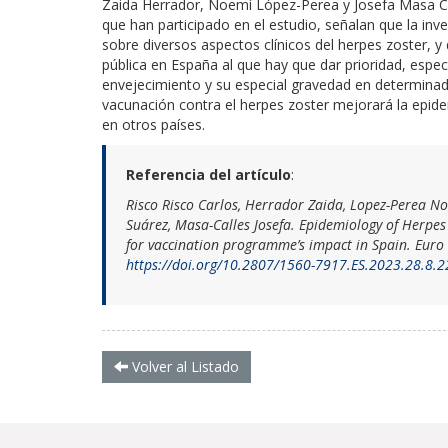
Zaida Herrador, Noemí López-Perea y Josefa Masa Cal
que han participado en el estudio, señalan que la in
sobre diversos aspectos clínicos del herpes zoster, 
pública en España al que hay que dar prioridad, especi
envejecimiento y su especial gravedad en determinado
vacunación contra el herpes zoster mejorará la epi
en otros países.
Referencia del artículo
:
Risco Risco Carlos, Herrador Zaida, Lopez-Perea No
Suárez, Masa-Calles Josefa.
Epidemiology of Herpes 
for vaccination programme’s impact in Spain.
Euro 
https://doi.org/10.2807/1560-7917.ES.2023.28.8.
Volver al Listado