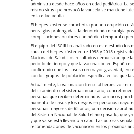
administra desde hace años en edad pediátrica. La s
mismo virus que provocó la varicela se mantiene late
en la edad adulta.
El herpes zoster se caracteriza por una erupción cu
neuralgias prolongadas, la denominada neuralgia post
complicaciones oculares con pérdida temporal o per
El equipo del ISCIII ha analizado en este estudio lo
causa del herpes zóster entre 1998 y 2018 registrados
Nacional de Salud. Los resultados demuestran que la
periodo de tiempo y que la vacunación en España está
confirmado que los casos con mayor gravedad, en té
con los grupos de población específica en los que l
Actualmente, la vacunación frente al herpes zoster
debilitamiento del sistema inmunitario, concretamente
personas que reciben determinados fármacos para tr
aumento de casos y los riesgos en personas mayores
personas mayores de 65 años, una decisión aprobada p
del Sistema Nacional de Salud el año pasado, que ya 
y que ya se está llevando a cabo. Las autoras señalan 
recomendaciones de vacunación en los próximos año