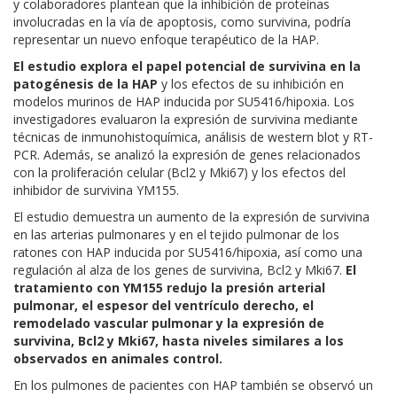
y colaboradores plantean que la inhibición de proteínas
involucradas en la vía de apoptosis, como survivina, podría
representar un nuevo enfoque terapéutico de la HAP.
El estudio explora el papel potencial de survivina en la
patogénesis de la HAP
y los efectos de su inhibición en
modelos murinos de HAP inducida por SU5416/hipoxia. Los
investigadores evaluaron la expresión de survivina mediante
técnicas de inmunohistoquímica, análisis de western blot y RT-
PCR. Además, se analizó la expresión de genes relacionados
con la proliferación celular (Bcl2 y Mki67) y los efectos del
inhibidor de survivina YM155.
El estudio demuestra un aumento de la expresión de survivina
en las arterias pulmonares y en el tejido pulmonar de los
ratones con HAP inducida por SU5416/hipoxia, así como una
regulación al alza de los genes de survivina, Bcl2 y Mki67.
El
tratamiento con YM155 redujo la presión arterial
pulmonar, el espesor del ventrículo derecho, el
remodelado vascular pulmonar y la expresión de
survivina, Bcl2 y Mki67, hasta niveles similares a los
observados en animales control.
En los pulmones de pacientes con HAP también se observó un