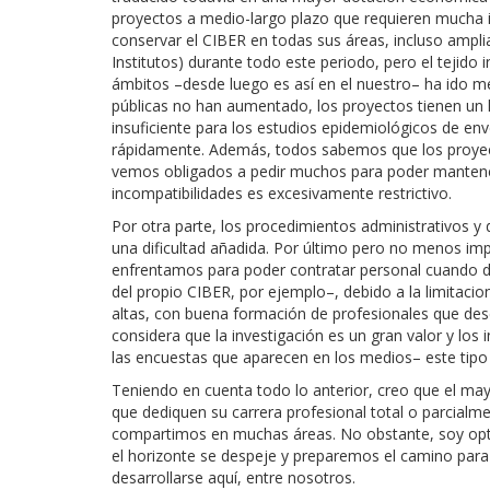
proyectos a medio-largo plazo que requieren mucha 
conservar el CIBER en todas sus áreas, incluso ampli
Institutos) durante todo este periodo, pero el tejido
ámbitos –desde luego es así en el nuestro– ha ido 
públicas no han aumentado, los proyectos tienen un 
insuficiente para los estudios epidemiológicos de e
rápidamente. Además, todos sabemos que los proyect
vemos obligados a pedir muchos para poder mantener
incompatibilidades es excesivamente restrictivo.
Por otra parte, los procedimientos administrativos 
una dificultad añadida. Por último pero no menos imp
enfrentamos para poder contratar personal cuando 
del propio CIBER, por ejemplo–, debido a la limitacio
altas, con buena formación de profesionales que dese
considera que la investigación es un gran valor y lo
las encuestas que aparecen en los medios– este tipo d
Teniendo en cuenta todo lo anterior, creo que el ma
que dediquen su carrera profesional total o parcialme
compartimos en muchas áreas. No obstante, soy optimi
el horizonte se despeje y preparemos el camino para f
desarrollarse aquí, entre nosotros.