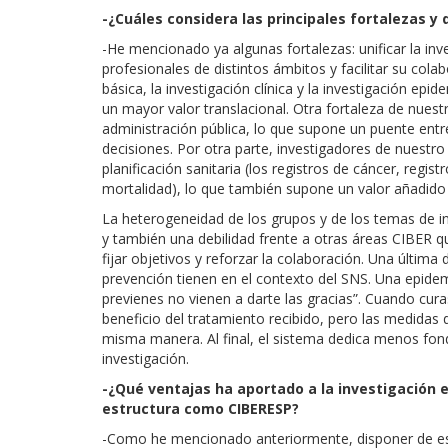
-¿Cuáles considera las principales fortalezas y
-He mencionado ya algunas fortalezas: unificar la inv
profesionales de distintos ámbitos y facilitar su cola
básica, la investigación clínica y la investigación e
un mayor valor translacional. Otra fortaleza de nuest
administración pública, lo que supone un puente entre
decisiones. Por otra parte, investigadores de nuestro
planificación sanitaria (los registros de cáncer, regist
mortalidad), lo que también supone un valor añadid
La heterogeneidad de los grupos y de los temas de 
y también una debilidad frente a otras áreas CIBER q
fijar objetivos y reforzar la colaboración. Una última 
prevención tienen en el contexto del SNS. Una epide
previenes no vienen a darte las gracias”. Cuando cura
beneficio del tratamiento recibido, pero las medidas 
misma manera. Al final, el sistema dedica menos fondo
investigación.
-¿Qué ventajas ha aportado a la investigación 
estructura como CIBERESP?
-Como he mencionado anteriormente, disponer de este