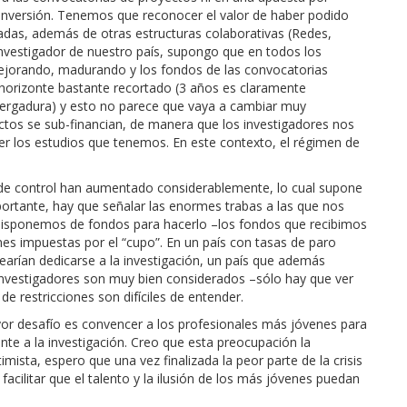
inversión. Tenemos que reconocer el valor de haber podido
adas, además de otras estructuras colaborativas (Redes,
 investigador de nuestro país, supongo que en todos los
mejorando, madurando y los fondos de las convocatorias
horizonte bastante recortado (3 años es claramente
nvergadura) y esto no parece que vaya a cambiar muy
os se sub-financian, de manera que los investigadores nos
 los estudios que tenemos. En este contexto, el régimen de
y de control han aumentado considerablemente, lo cual supone
ortante, hay que señalar las enormes trabas a las que nos
disponemos de fondos para hacerlo –los fondos que recibimos
nes impuestas por el “cupo”. En un país con tasas de paro
arían dedicarse a la investigación, un país que además
s investigadores son muy bien considerados –sólo hay que ver
e restricciones son difíciles de entender.
yor desafío es convencer a los profesionales más jóvenes para
nte a la investigación. Creo que esta preocupación la
sta, espero que una vez finalizada la peor parte de la crisis
acilitar que el talento y la ilusión de los más jóvenes puedan