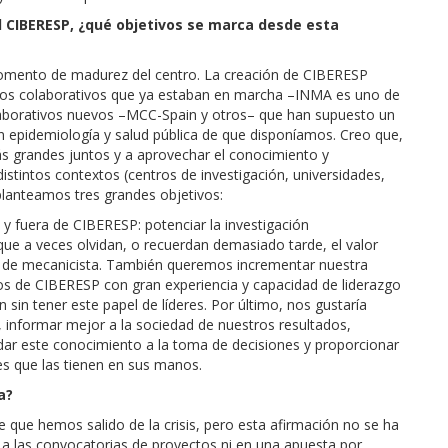
l CIBERESP, ¿qué objetivos se marca desde esta
momento de madurez del centro. La creación de CIBERESP
tos colaborativos que ya estaban en marcha –INMA es uno de
laborativos nuevos –MCC-Spain y otros– que han supuesto un
en epidemiología y salud pública de que disponíamos. Creo que,
 grandes juntos y a aprovechar el conocimiento y
stintos contextos (centros de investigación, universidades,
 planteamos tres grandes objetivos:
 y fuera de CIBERESP: potenciar la investigación
que a veces olvidan, o recuerdan demasiado tarde, el valor
ás de mecanicista. También queremos incrementar nuestra
pos de CIBERESP con gran experiencia y capacidad de liderazgo
sin tener este papel de líderes. Por último, nos gustaría
 informar mejor a la sociedad de nuestros resultados,
ladar este conocimiento a la toma de decisiones y proporcionar
es que las tienen en sus manos.
a?
ice que hemos salido de la crisis, pero esta afirmación no se ha
a las convocatorias de proyectos ni en una apuesta por