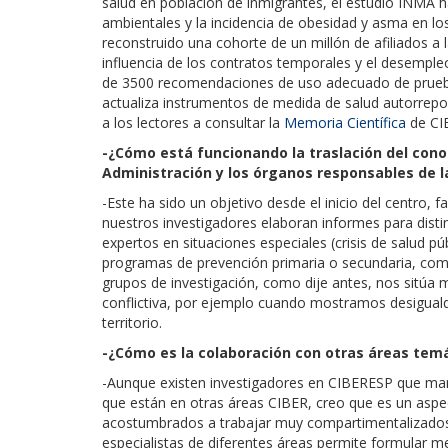
salud en población de inmigrantes, el estudio INMA 
ambientales y la incidencia de obesidad y asma en los
reconstruido una cohorte de un millón de afiliados a 
influencia de los contratos temporales y el desemp
de 3500 recomendaciones de uso adecuado de prueb
actualiza instrumentos de medida de salud autorreport
a los lectores a consultar la
Memoria Científica
de CIB
-¿Cómo está funcionando la traslación del cono
Administración y los órganos responsables de l
-Este ha sido un objetivo desde el inicio del centro, f
nuestros investigadores elaboran informes para dist
expertos en situaciones especiales (crisis de salud p
programas de prevención primaria o secundaria, com
grupos de investigación, como dije antes, nos sitúa 
conflictiva, por ejemplo cuando mostramos desigual
territorio.
-¿Cómo es la colaboración con otras áreas temá
-Aunque existen investigadores en CIBERESP que ma
que están en otras áreas CIBER, creo que es un asp
acostumbrados a trabajar muy compartimentalizados
especialistas de diferentes áreas permite formular m