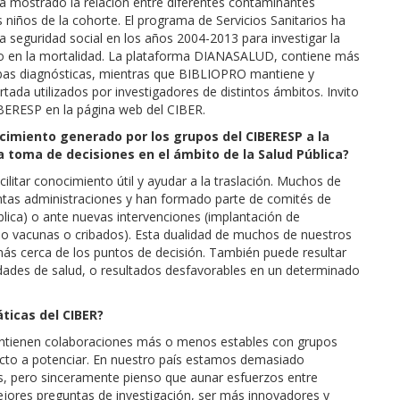
ha mostrado la relación entre diferentes contaminantes
 niños de la cohorte. El programa de Servicios Sanitarios ha
la seguridad social en los años 2004-2013 para investigar la
leo en la mortalidad. La plataforma DIANASALUD, contiene más
as diagnósticas, mientras que BIBLIOPRO mantiene y
ada utilizados por investigadores de distintos ámbitos. Invito
ERESP en la página web del CIBER.
cimiento generado por los grupos del CIBERESP a la
a toma de decisiones en el ámbito de la Salud Pública?
acilitar conocimiento útil y ayudar a la traslación. Muchos de
intas administraciones y han formado parte de comités de
ública) o ante nuevas intervenciones (implantación de
o vacunas o cribados). Esta dualidad de muchos de nuestros
más cerca de los puntos de decisión. También puede resultar
dades de salud, o resultados desfavorables en un determinado
ticas del CIBER?
ntienen colaboraciones más o menos estables con grupos
ecto a potenciar. En nuestro país estamos demasiado
, pero sinceramente pienso que aunar esfuerzos entre
ejores preguntas de investigación, ser más innovadores y