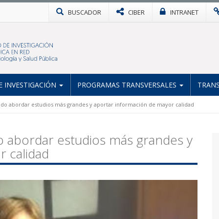
BUSCADOR
CIBER
INTRANET
 INVESTIGACIÓN
PROGRAMAS TRANSVERSALES
TRANS
ido abordar estudios más grandes y aportar información de mayor calidad
o abordar estudios más grandes y
r calidad