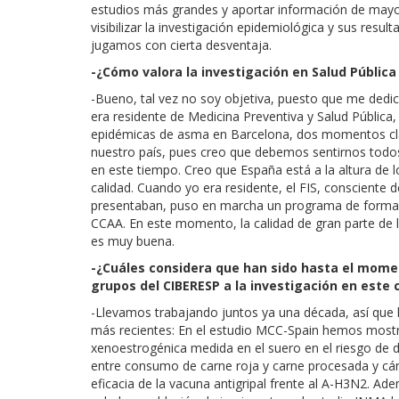
estudios más grandes y aportar información de mayo
visibilizar la investigación epidemiológica y sus re
jugamos con cierta desventaja.
-¿Cómo valora la investigación en Salud Públic
-Bueno, tal vez no soy objetiva, puesto que me dedi
era residente de Medicina Preventiva y Salud Pública,
epidémicas de asma en Barcelona, dos momentos clave
nuestro país, pues creo que debemos sentirnos tod
en este tiempo. Creo que España está a la altura de
calidad. Cuando yo era residente, el FIS, consciente 
presentaban, puso en marcha un programa de formac
CCAA. En este momento, la calidad de gran parte de l
es muy buena.
-¿Cuáles considera que han sido hasta el momen
grupos del CIBERESP a la investigación en este
-Llevamos trabajando juntos ya una década, así que 
más recientes: En el estudio MCC-Spain hemos mostrad
xenoestrogénica medida en el suero en el riesgo de 
entre consumo de carne roja y carne procesada y cá
eficacia de la vacuna antigripal frente al A-H3N2. 