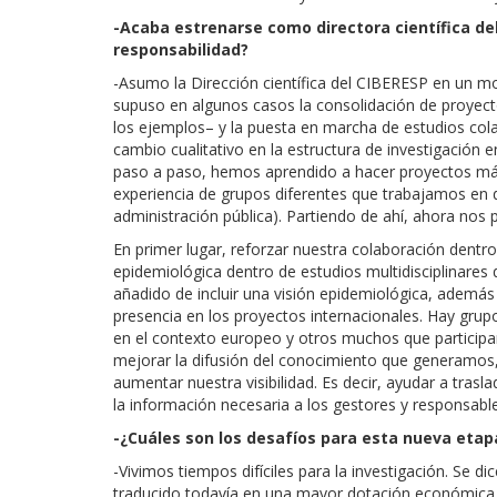
-Acaba estrenarse como directora científica de
responsabilidad?
-Asumo la Dirección científica del CIBERESP en un 
supuso en algunos casos la consolidación de proyec
los ejemplos– y la puesta en marcha de estudios co
cambio cualitativo en la estructura de investigación 
paso a paso, hemos aprendido a hacer proyectos más
experiencia de grupos diferentes que trabajamos en di
administración pública). Partiendo de ahí, ahora nos
En primer lugar, reforzar nuestra colaboración dentro
epidemiológica dentro de estudios multidisciplinares 
añadido de incluir una visión epidemiológica, adem
presencia en los proyectos internacionales. Hay gru
en el contexto europeo y otros muchos que participan 
mejorar la difusión del conocimiento que generamos,
aumentar nuestra visibilidad. Es decir, ayudar a tras
la información necesaria a los gestores y responsabl
-¿Cuáles son los desafíos para esta nueva etap
-Vivimos tiempos difíciles para la investigación. Se d
traducido todavía en una mayor dotación económica 