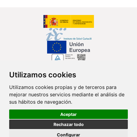
Utilizamos cookies
Síguenos en...
Utilizamos cookies propias y de terceros para
mejorar nuestros servicios mediante el análisis de
Contacto
sus hábitos de navegación.
Av. Monforte de Lemos, 3-5. Pabellón 11. Planta 0 28029 Madrid
Aceptar
info@ciberisciii.es
Rechazar todo
© Copyright 2026 CIBER |
Política de Privacidad
|
Aviso Legal
|
Política
Configurar