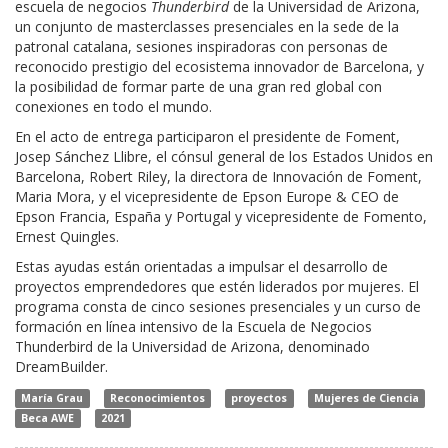
escuela de negocios
Thunderbird
de la Universidad de Arizona,
un conjunto de masterclasses presenciales en la sede de la
patronal catalana, sesiones inspiradoras con personas de
reconocido prestigio del ecosistema innovador de Barcelona, y
la posibilidad de formar parte de una gran red global con
conexiones en todo el mundo.
En el acto de entrega participaron e
l presidente de Foment,
Josep Sánchez Llibre, el
cónsul general de los Estados Unidos en
Barcelona, Robert Riley, la
directora de Innovación de Foment,
Maria Mora, y
el vicepresidente de Epson Europe & CEO de
Epson Francia, España y Portugal y vicepresidente de Fomento,
Ernest Quingles.
Estas ayudas están orientadas a
impulsar el desarrollo de
proyectos emprendedores que estén liderados por mujeres. El
programa consta de cinco sesiones presenciales y un curso de
formación en línea intensivo de la Escuela de Negocios
Thunderbird de la Universidad de Arizona, denominado
DreamBuilder.
María Grau
Reconocimientos
proyectos
Mujeres de Ciencia
Beca AWE
2021