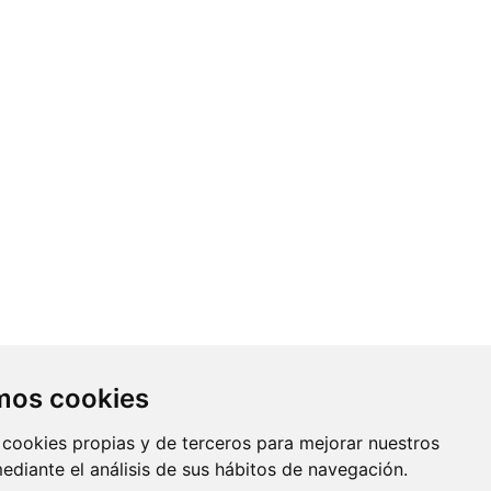
Contacto
amos cookies
Av. Monforte de Lemos, 3-5. Pabellón
 cookies propias y de terceros para mejorar nuestros
11. Planta 0 28029 Madrid
mediante el análisis de sus hábitos de navegación.
info@ciberisciii.es