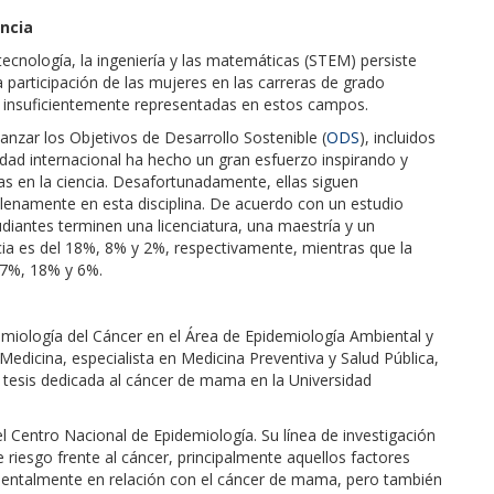
encia
tecnología, la ingeniería y las matemáticas (STEM) persiste
participación de las mujeres en las carreras de grado
insuficientemente representadas en estos campos.
canzar los Objetivos de Desarrollo Sostenible (
ODS
), incluidos
idad internacional ha hecho un gran esfuerzo inspirando y
as en la ciencia. Desafortunadamente, ellas siguen
plenamente en esta disciplina. De acuerdo con un estudio
tudiantes terminen una licenciatura, una maestría y un
cia es del 18%, 8% y 2%, respectivamente, mientras que la
37%, 18% y 6%.
demiología del Cáncer en el Área de Epidemiología Ambiental y
n Medicina, especialista en Medicina Preventiva y Salud Pública,
 tesis dedicada al cáncer de mama en la Universidad
l Centro Nacional de Epidemiología. Su línea de investigación
de riesgo frente al cáncer, principalmente aquellos factores
amentalmente en relación con el cáncer de mama, pero también