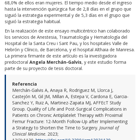
68,0% de ellos eran mujeres. El tiempo medio desde el ingreso
hasta la intervención quirúrgica fue de 2,8 días en el grupo que
siguió la estrategia experimental y de 5,3 días en el grupo que
siguió la estrategia habitual.
En la realización de este ensayo multicéntrico han colaborado
los servicios de Anestesia, Traumatología y Hematología del
Hospital de la Santa Creu i Sant Pau, y los hospitales Valle de
Hebrón y Clínico, de Barcelona, y el hospital Althaia de Manresa.
La primera firmante de este artículo es la investigadora
predoctoral
Angela Merchán-Galvis
, y este estudio forma
parte de su proyecto de tesis doctoral.
Referencia
Merchán-Galvis A, Anaya R, Rodriguez M, Llorca J,
Castejón M, Gil JM, Millan A, Estepa V, Cardona E, Garcia-
Sanchez Y, Ruiz A, Martinez-Zapata MJ, AFFEcT Study
Group. Quality of Life and Post-Surgical Complications in
Patients on Chronic Antiplatelet Therapy with Proximal
Femur Fracture: 12-Month Follow-Up after Implementing
a Strategy to Shorten the Time to Surgery.
Journal of
Clinical Medicine
. 2023;