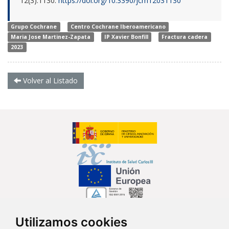
12(3):1130.
https://doi.org/10.3390/jcm12031130
Grupo Cochrane
Centro Cochrane Iberoamericano
Maria Jose Martinez-Zapata
IP Xavier Bonfill
Fractura cadera
2023
Volver al Listado
Utilizamos cookies
Síguenos en...