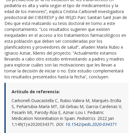
pediatría es alta y varía según el tipo de medicamentos y la
edad de los menores”, explica Cristina Carbonell investigadora
predoctoral del CIBERESP y del IRSJD-Parc Sanitari Sant Joan de
Déu que está realizando su tesis doctoral en torno a este
comportamiento. “Los resultados sugieren que existen
inequidades en el acceso a los tratamientos farmacológicos en
esta población que deben ser consideradas por los
planificadores y proveedores de salud”, añaden María Rubio e
Ignacio Aznar, líderes del proyecto. “Actualmente estamos
llevando a cabo otro estudio entrevistando a padres y madres
para explorar cuáles son las motivaciones que les llevan a
tomar la decisión de iniciar o no. Este estudio complementará
los resultados presentados hasta la fecha”, concluyen.
Artículo de referencia:
Carbonell-Duacastella C, Rubio-Valera M, Marqués-Ercilla
S, Peñarrubia-María MT, Gil-Girbau M, Garcia-Cardenas V,
Pasarín MI, Parody-Rúa E, Aznar-Lou I. Pediatric
Medication Noninitiation in Spain.
Pediatrics
. 2022 Jan
1;149(1):e2020034371.
DOI:
10.1542/peds.2020-034371