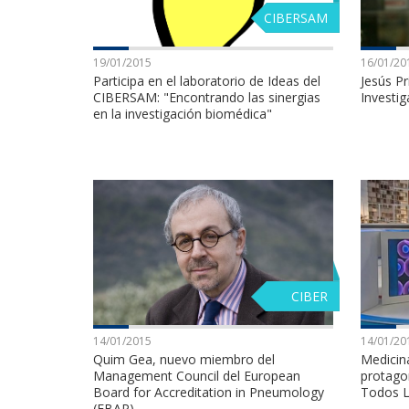
CIBERSAM
19/01/2015
16/01/20
Participa en el laboratorio de Ideas del
Jesús Pr
CIBERSAM: "Encontrando las sinergias
Investi
en la investigación biomédica"
CIBER
14/01/2015
14/01/20
Quim Gea, nuevo miembro del
Medicin
Management Council del European
protago
Board for Accreditation in Pneumology
Todos L
(EBAP)