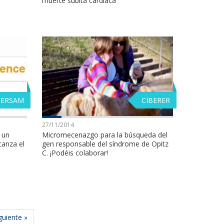
muerte súbita cardiaca
BERSAM
CIBERER
27/11/2014
 un
Micromecenazgo para la búsqueda del
canza el
gen responsable del síndrome de Opitz
C. ¡Podéis colaborar!
guiente »