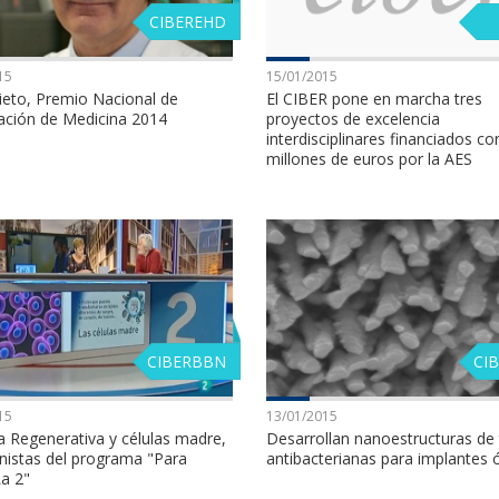
CIBEREHD
15
15/01/2015
ieto, Premio Nacional de
El CIBER pone en marcha tres
gación de Medicina 2014
proyectos de excelencia
interdisciplinares financiados co
millones de euros por la AES
CIBERBBN
CI
15
13/01/2015
a Regenerativa y células madre,
Desarrollan nanoestructuras de 
nistas del programa "Para
antibacterianas para implantes
a 2"