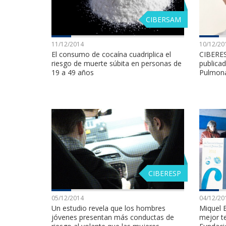
CIBERSAM
11/12/2014
10/12/20
El consumo de cocaína cuadriplica el
CIBERES 
riesgo de muerte súbita en personas de
publica
19 a 49 años
Pulmon
CIBERESP
05/12/2014
04/12/20
Un estudio revela que los hombres
Miquel B
jóvenes presentan más conductas de
mejor te