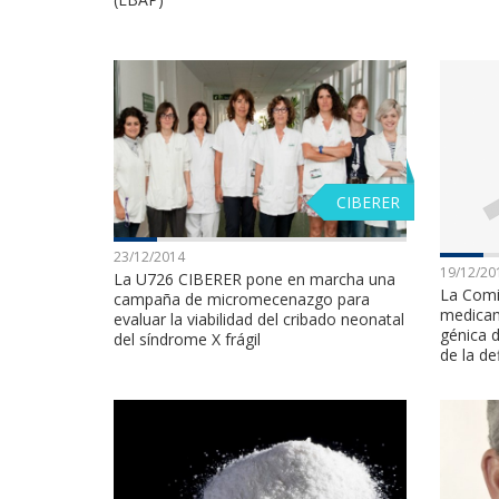
CIBERER
23/12/2014
19/12/20
La U726 CIBERER pone en marcha una
La Comi
campaña de micromecenazgo para
medicam
evaluar la viabilidad del cribado neonatal
génica d
del síndrome X frágil
de la de