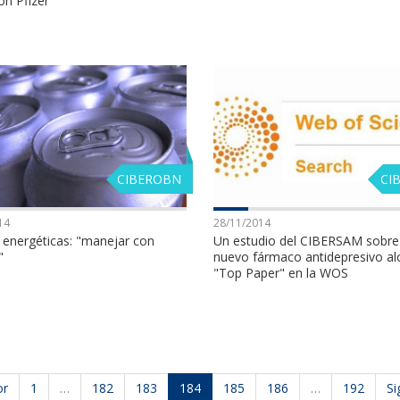
ón Pfizer
CIBEROBN
CI
14
28/11/2014
 energéticas: "manejar con
Un estudio del CIBERSAM sobre
"
nuevo fármaco antidepresivo al
"Top Paper" en la WOS
or
1
…
182
183
184
185
186
…
192
Si