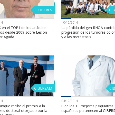
CIBERES
CI
14
10/12/2014
en el TOP1 de los artículos
La pérdida del gen RHOA contrib
dos desde 2009 sobre Lesion
progresión de los tumores color
ar Aguda
y a las metástasis
CIBERSAM
CI
14
04/12/2014
ioque recibe el premio a la
8 de los 10 mejores psiquiatras
sis doctoral otorgado por la
españoles pertenecen al CIBE