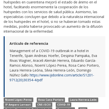
huéspedes en cuarentena mejoró el estado de ánimo en el
hotel, facilitando enormemente la cooperación de los
huéspedes con los servicios de salud pública. Asimismo, las
especialistas concluyen que debido a la naturaleza internacional
de los huéspedes en el hotel, si no se hubieran tomado estas
medidas, podría haberse provocado un aumento de la difusión
internacional de la enfermedad.
Artículo de referencia
Management of a COVID-19 outbreak in a hotel in
Tenerife, Spain Andreas Hoefer, Despina Pampaka, Eva
Rivas Wagner, Araceli Alemán Herrera, Eduardo García-
Ramos Alonso, Noemí López-Perea, Rosa Cano Portero,
Laura Herrera-Leóna, Silvia Herrera-León, Domingo
Núñez Gallo
https://www.ijidonline.com/article/S1201-
9712(20)30354-4/pdf
Noemí López-Perea
Rosa Cano Portero
Laura Herrera-León
IP Amparo Larrauri
CNE-ISCIII
COVID-19