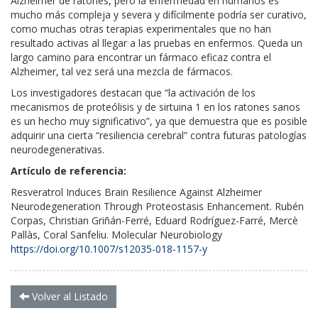
Alzheimer de ratones, pero la enfermedad en humanos es
mucho más compleja y severa y difícilmente podría ser curativo,
como muchas otras terapias experimentales que no han
resultado activas al llegar a las pruebas en enfermos. Queda un
largo camino para encontrar un fármaco eficaz contra el
Alzheimer, tal vez será una mezcla de fármacos.
Los investigadores destacan que “la activación de los
mecanismos de proteólisis y de sirtuina 1 en los ratones sanos
es un hecho muy significativo”, ya que demuestra que es posible
adquirir una cierta “resiliencia cerebral” contra futuras patologías
neurodegenerativas.
Artículo de referencia:
Resveratrol Induces Brain Resilience Against Alzheimer
Neurodegeneration Through Proteostasis Enhancement. Rubén
Corpas, Christian Griñán-Ferré, Eduard Rodríguez-Farré, Mercè
Pallàs, Coral Sanfeliu. Molecular Neurobiology
https://doi.org/10.1007/s12035-018-1157-y
Volver al Listado