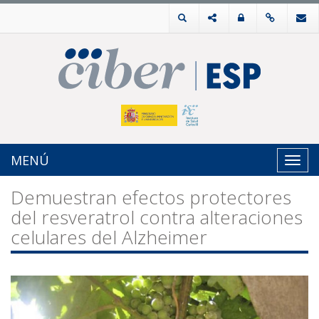
MENÚ
Toggl
navig
Demuestran efectos protectores
del resveratrol contra alteraciones
celulares del Alzheimer