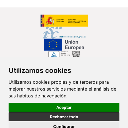
Utilizamos cookies
Síguenos en...
Utilizamos cookies propias y de terceros para
mejorar nuestros servicios mediante el análisis de
Contacto
sus hábitos de navegación.
Av. Monforte de Lemos, 3-5. Pabellón 11. Planta 0 28029 Madrid
Aceptar
info@ciberisciii.es
Rechazar todo
© Copyright 2026 CIBER |
Política de Privacidad
|
Aviso Legal
|
Política
Configurar