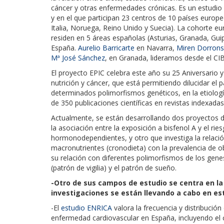
cáncer y otras enfermedades crónicas. Es un estudio d
y en el que participan 23 centros de 10 países europ
Italia, Noruega, Reino Unido y Suecia). La cohorte 
residen en 5 áreas españolas (Asturias, Granada, Gu
España.
Aurelio Barricarte
en Navarra,
Miren Dorron
Mª José Sánchez
, en Granada, lideramos desde el CI
El proyecto EPIC celebra este año su 25 Aniversario y
nutrición y cáncer, que está permitiendo dilucidar el p
determinados polimorfismos genéticos, en la etiologí
de 350 publicaciones científicas en revistas indexadas
Actualmente, se están desarrollando dos proyectos d
la asociación entre la exposición a bisfenol A y el r
hormonodependientes, y otro que investiga la relación
macronutrientes (cronodieta) con la prevalencia de 
su relación con diferentes polimorfismos de los genes
(patrón de vigilia) y el patrón de sueño.
-Otro de sus campos de estudio se centra en la
investigaciones se están llevando a cabo en est
-El
estudio ENRICA
valora la frecuencia y distribución
enfermedad cardiovascular en España, incluyendo el 