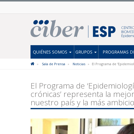
QUIÉNES SOMOS
GRUPOS
PROGRAMAS DE
Sala de Prensa
Noticias
El Programa de ‘Epidemiol
El Programa de ‘Epidemiolog
crónicas’ representa la mejo
nuestro país y la más ambici