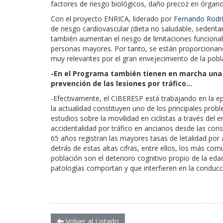
factores de riesgo biológicos, daño precoz en órgano
Con el proyecto ENRICA, liderado por
Fernando Rodrí
de riesgo cardiovascular (dieta no saludable, sedentar
también aumentan el riesgo de limitaciones funcionale
personas mayores. Por tanto, se están proporcionand
muy relevantes por el gran envejecimiento de la pobl
-En el Programa también tienen en marcha una l
prevención de las lesiones por tráfico…
-Efectivamente, el CIBERESP está trabajando en la ep
la actualidad constituyen uno de los principales prob
estudios sobre la movilidad en ciclistas a través del
accidentalidad por tráfico en ancianos desde las con
65 años registran las mayores tasas de letalidad por 
detrás de estas altas cifras, entre ellos, los más c
población son el deterioro cognitivo propio de la eda
patologías comportan y que interfieren en la conducc
Volver al Listado