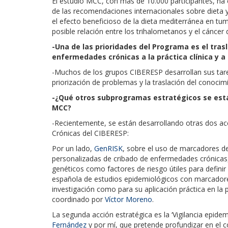
El estudio MCC, con más de 10.000 participantes, ha
de las recomendaciones internacionales sobre dieta y 
el efecto beneficioso de la dieta mediterránea en tu
posible relación entre los trihalometanos y el cánce
-Una de las prioridades del Programa es el tras
enfermedades crónicas a la práctica clínica y a
-Muchos de los grupos CIBERESP desarrollan sus tareas
priorización de problemas y la traslación del conocimie
-¿Qué otros subprogramas estratégicos se está
MCC?
-Recientemente, se están desarrollando otras dos a
Crónicas del CIBERESP:
Por un lado,
GenRISK
, sobre el uso de marcadores de
personalizadas de cribado de enfermedades crónicas,
genéticos como factores de riesgo útiles para definir
española de estudios epidemiológicos con marcadores
investigación como para su aplicación práctica en la 
coordinado por
Víctor Moreno
.
La segunda acción estratégica es la ‘Vigilancia epide
Fernández
y por mí, que pretende profundizar en el