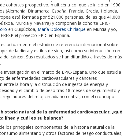
e cohortes prospectivo, multicéntrico, que se inició en 1990,
eos (Alemania, Dinamarca, España, Francia, Grecia, Holanda,
europea está formada por 521.000 personas, de las que 41.000
ipúzkoa, Murcia y Navarra) y componen la cohorte EPIC-
soro
en Guipúzkoa,
María Dolores Chirlaque
en Murcia y yo,
BERESP el proyecto EPIC en España.
 es actualmente el estudio de referencia internacional sobre
apel de la dieta y estilos de vida, así como su interacción con
a del cáncer. Sus resultados se han difundido a través de más
.
e investigación en el marco de EPIC-España, uno que estudia
iesgo de enfermedades cardiovasculares y cánceres
 entre la hora y la distribución de ingesta de energía y
obesidad y el cambio de peso tras 18 meses de seguimiento y
 reguladores del reloj circadiano central, con el cronotipo
 historia natural de la enfermedad cardiovascular, ¿qué
a línea y cuál es su balance?
 de los principales componentes de la historia natural de la
consumo alimentario y otros factores de riesgo conductuales,