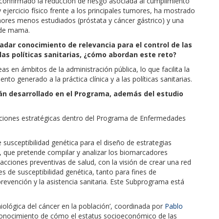
 confirmado la reducción de riesgo asociada al cumplimiento
ejercicio físico frente a los principales tumores, ha mostrado
mores menos estudiados (próstata y cáncer gástrico) y una
r de mama.
ladar conocimiento de relevancia para el control de las
 las políticas sanitarias, ¿cómo abordan este reto?
 en ámbitos de la administración pública, lo que facilita la
nto generado a la práctica clínica y a las políticas sanitarias.
n desarrollado en el Programa, además del estudio
cciones estratégicas dentro del Programa de Enfermedades
 susceptibilidad genética para el diseño de estrategias
 que pretende compilar y analizar los biomarcadores
 acciones preventivas de salud, con la visión de crear una red
 de susceptibilidad genética, tanto para fines de
prevención y la asistencia sanitaria. Este Subprograma está
miológica del cáncer en la población’, coordinada por
Pablo
 conocimiento de cómo el estatus socioeconómico de las