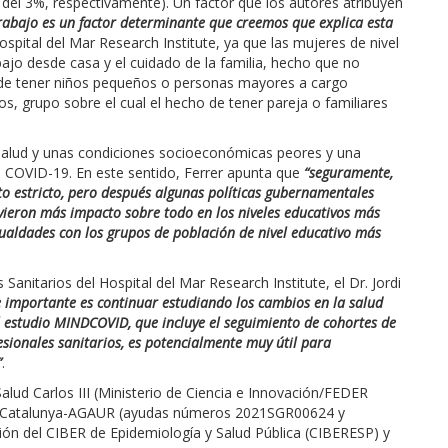
del 3%, respectivamente). Un factor que los autores atribuyen
trabajo es un factor determinante que creemos que explica esta
ospital del Mar Research Institute, ya que las mujeres de nivel
bajo desde casa y el cuidado de la familia, hecho que no
 de tener niños pequeños o personas mayores a cargo
s, grupo sobre el cual el hecho de tener pareja o familiares
salud y unas condiciones socioeconómicas peores y una
a COVID-19. En este sentido, Ferrer apunta que
“seguramente,
o estricto, pero después algunas políticas gubernamentales
vieron más impacto sobre todo en los niveles educativos más
gualdades con los grupos de población de nivel educativo más
Sanitarios del Hospital del Mar Research Institute, el Dr. Jordi
e importante es continuar estudiando los cambios en la salud
 estudio MINDCOVID, que incluye el seguimiento de cohortes de
esionales sanitarios, es potencialmente muy útil para
”
.
 Salud Carlos III (Ministerio de Ciencia e Innovación/FEDER
de Catalunya-AGAUR (ayudas números 2021SGR00624 y
ión del CIBER de Epidemiología y Salud Pública (CIBERESP) y