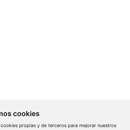
Contacto
amos cookies
Av. Monforte de Lemos, 3-5. Pabellón
 cookies propias y de terceros para mejorar nuestros
11. Planta 0 28029 Madrid