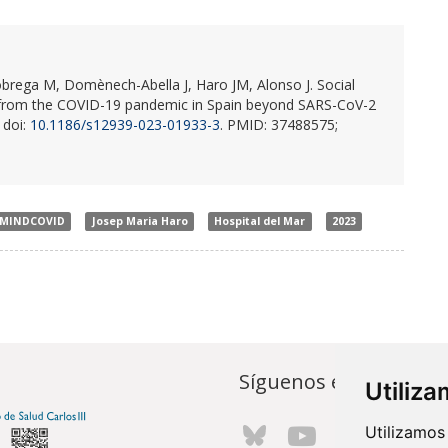
Nobrega M, Domènech-Abella J, Haro JM, Alonso J. Social
ved from the COVID-19 pandemic in Spain beyond SARS-CoV-2
. doi:
10.1186/s12939-023-01933-3
. PMID: 37488575;
MINDCOVID
Josep Maria Haro
Hospital del Mar
2023
Síguenos en...
Utiliz
Utilizamos