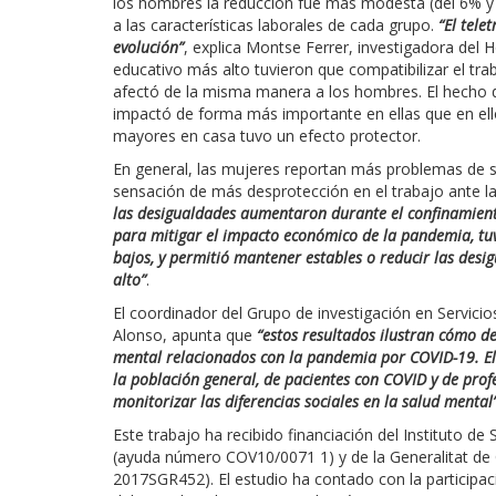
los hombres la reducción fue más modesta (del 6% y 
a las características laborales de cada grupo.
“El tele
evolución”
, explica Montse Ferrer, investigadora del H
educativo más alto tuvieron que compatibilizar el tra
afectó de la misma manera a los hombres. El hecho
impactó de forma más importante en ellas que en ello
mayores en casa tuvo un efecto protector.
En general, las mujeres reportan más problemas de 
sensación de más desprotección en el trabajo ante l
las desigualdades aumentaron durante el confinamient
para mitigar el impacto económico de la pandemia, tu
bajos, y permitió mantener estables o reducir las desi
alto”
.
El coordinador del Grupo de investigación en Servicios 
Alonso, apunta que
“estos resultados ilustran cómo d
mental relacionados con la pandemia por COVID-19. El
la población general, de pacientes con COVID y de prof
monitorizar las diferencias sociales en la salud mental
Este trabajo ha recibido financiación del Instituto de
(ayuda número COV10/0071 1) y de la Generalitat 
2017SGR452). El estudio ha contado con la participac