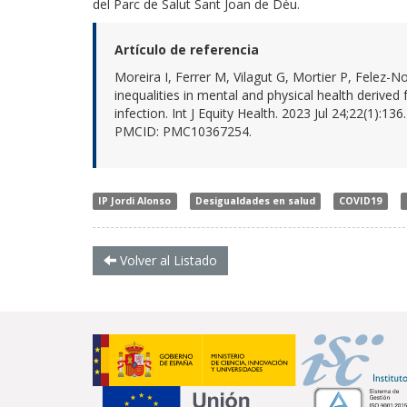
del Parc de Salut Sant Joan de Déu.
Artículo de referencia
Moreira I, Ferrer M, Vilagut G, Mortier P, Felez-
inequalities in mental and physical health deri
infection. Int J Equity Health. 2023 Jul 24;22(1):136
PMCID: PMC10367254.
IP Jordi Alonso
Desigualdades en salud
COVID19
Volver al Listado