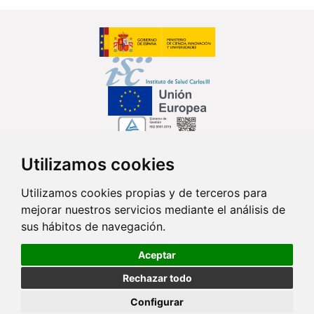
Utilizamos cookies
Síguenos en...
Utilizamos cookies propias y de terceros para
mejorar nuestros servicios mediante el análisis de
Contacto
sus hábitos de navegación.
Av. Monforte de Lemos, 3-5. Pabellón 11. Planta 0 28029 Madrid
Aceptar
info@ciberisciii.es
Rechazar todo
© Copyright 2026 CIBER |
Política de Privacidad
|
Aviso Legal
|
Política
Configurar
de Cookies
|
Mapa Web
|
Portal de Transparencia
|
Política de