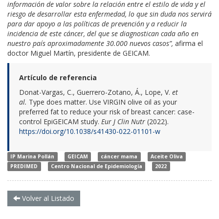
información de valor sobre la relación entre el estilo de vida y el
riesgo de desarrollar esta enfermedad, lo que sin duda nos servirá
para dar apoyo a las políticas de prevención y a reducir la
incidencia de este cáncer, del que se diagnostican cada año en
nuestro país aproximadamente 30.000 nuevos casos”,
afirma el
doctor Miguel Martín, presidente de GEICAM.
Artículo de referencia
Donat-Vargas, C., Guerrero-Zotano, Á., Lope, V.
et
al.
Type does matter. Use VIRGIN olive oil as your
preferred fat to reduce your risk of breast cancer: case-
control EpiGEICAM study.
Eur J Clin Nutr
(2022).
https://doi.org/10.1038/s41430-022-01101-w
IP Marina Pollán
GEICAM
cáncer mama
Aceite Oliva
PREDIMED
Centro Nacional de Epidemiología
2022
Volver al Listado