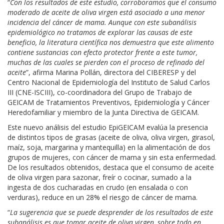
“
Con los resultados de este estudio, corroboramos que el consumo
moderado de aceite de oliva virgen está asociado a una menor
incidencia del cáncer de mama. Aunque con este subanálisis
epidemiológico no tratamos de explorar las causas de este
beneficio, la literatura científica nos demuestra que este alimento
contiene sustancias con efecto protector frente a este tumor,
muchas de las cuales se pierden con el proceso de refinado del
aceite
”, afirma Marina Pollán, directora del CIBERESP y del
Centro Nacional de Epidemiología del Instituto de Salud Carlos
III (CNE-ISCIII), co-coordinadora del Grupo de Trabajo de
GEICAM de Tratamientos Preventivos, Epidemiología y Cáncer
Heredofamiliar y miembro de la Junta Directiva de GEICAM.
Este nuevo análisis del estudio EpiGEICAM evalúa la presencia
de distintos tipos de grasas (aceite de oliva, oliva virgen, girasol,
maíz, soja, margarina y mantequilla) en la alimentación de dos
grupos de mujeres, con cáncer de mama y sin esta enfermedad.
De los resultados obtenidos, destaca que el consumo de aceite
de oliva virgen para sazonar, freír o cocinar, sumado a la
ingesta de dos cucharadas en crudo (en ensalada o con
verduras), reduce en un 28% el riesgo de cáncer de mama.
“
La sugerencia que se puede desprender de los resultados de este
subanálisis es que tomar aceite de oliva virgen, sobre todo en