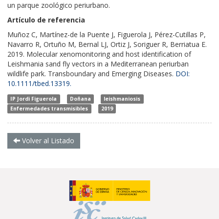
un parque zoológico periurbano.
Artículo de referencia
Muñoz C, Martínez-de la Puente J, Figuerola J, Pérez-Cutillas P,
Navarro R, Ortuño M, Bernal LJ, Ortiz J, Soriguer R, Berriatua E.
2019. Molecular xenomonitoring and host identification of
Leishmania sand fly vectors in a Mediterranean periurban
wildlife park. Transboundary and Emerging Diseases.
DOI:
10.1111/tbed.13319.
IP Jordi Figuerola
Doñana
leishmaniosis
Enfermedades transmisibles
2019
Volver al Listado