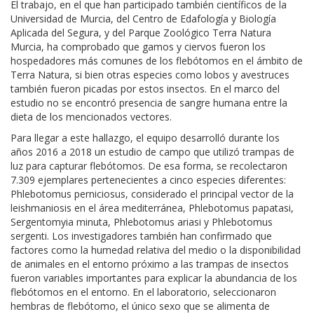
El trabajo, en el que han participado también científicos de la
Universidad de Murcia, del Centro de Edafología y Biología
Aplicada del Segura, y del Parque Zoológico Terra Natura
Murcia, ha comprobado que gamos y ciervos fueron los
hospedadores más comunes de los flebótomos en el ámbito de
Terra Natura, si bien otras especies como lobos y avestruces
también fueron picadas por estos insectos. En el marco del
estudio no se encontró presencia de sangre humana entre la
dieta de los mencionados vectores.
Para llegar a este hallazgo, el equipo desarrolló durante los
años 2016 a 2018 un estudio de campo que utilizó trampas de
luz para capturar flebótomos. De esa forma, se recolectaron
7.309 ejemplares pertenecientes a cinco especies diferentes:
Phlebotomus perniciosus, considerado el principal vector de la
leishmaniosis en el área mediterránea, Phlebotomus papatasi,
Sergentomyia minuta, Phlebotomus ariasi y Phlebotomus
sergenti. Los investigadores también han confirmado que
factores como la humedad relativa del medio o la disponibilidad
de animales en el entorno próximo a las trampas de insectos
fueron variables importantes para explicar la abundancia de los
flebótomos en el entorno. En el laboratorio, seleccionaron
hembras de flebótomo, el único sexo que se alimenta de