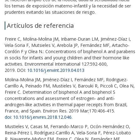
los temas de exposición materno-infantil y la necesidad de ser
prudentes evitando las situaciones de riesgo.
Artículos de referencia
Freire C, Molina-Molina JM, Iribarne-Duran LM, Jiménez-Díaz I,
Vela-Soria F, Mutsieles V, Arebola JP, Fernández MF, Artacho-
Cordón F y Olea N.: Concentrations of bisphenol A and parabens
in socks for infants and young children and their hormone like
activities. Environmental International 127:592-600,
2019. DOI:
10.1016/j.envint.2019.04.013
Molina-Molina JM, Jiménez-Díaz I, Fernández MF, Rodriguez-
Carrillo A, Peinado FM, Mustieles V, Barouki R, Piccoli C, Olea N,
Freire C. Determination of bisphenol A and bisphenol S
concentrations and assessment of estrogen- and anti-
androgen-like activities in thermal paper receipts from Brazil,
France, and Spain. Environ Res. 2019 Mar;170:406-415.
doi: 10.1016/j.envres.2018.12.046
.
Mustieles V, Casas M, Ferrando-Marco P, Ocón-Hernández O,
Reina-Pérez I, Rodríguez-Carrillo A, Vela-Soria F, Pérez-Lobato
R, Navarrete-Muñoz EM, Freire C, Olea N, Fernández MF.