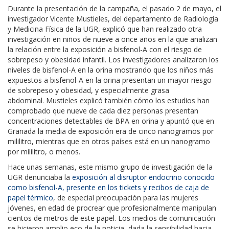
Durante la presentación de la campaña, el pasado 2 de mayo, el
investigador Vicente Mustieles, del departamento de Radiología
y Medicina Física de la UGR, explicó que han realizado otra
investigación en niños de nueve a once años en la que analizan
la relación entre la exposición a bisfenol-A con el riesgo de
sobrepeso y obesidad infantil. Los investigadores analizaron los
niveles de bisfenol-A en la orina mostrando que los niños más
expuestos a bisfenol-A en la orina presentan un mayor riesgo
de sobrepeso y obesidad, y especialmente grasa
abdominal. Mustieles explicó también cómo los estudios han
comprobado que nueve de cada diez personas presentan
concentraciones detectables de BPA en orina y apuntó que en
Granada la media de exposición era de cinco nanogramos por
mililitro, mientras que en otros países está en un nanogramo
por mililitro, o menos.
Hace unas semanas, este mismo grupo de investigación de la
UGR denunciaba la
exposición al disruptor endocrino conocido
como bisfenol-A, presente en los tickets y recibos de caja de
papel térmico
, de especial preocupación para las mujeres
jóvenes, en edad de procrear que profesionalmente manipulan
cientos de metros de este papel. Los medios de comunicación
se hicieron amplio eco de la noticia, dada la sensibilidad hacia