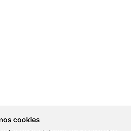
Contacto
amos cookies
Av. Monforte de Lemos, 3-5. Pabellón