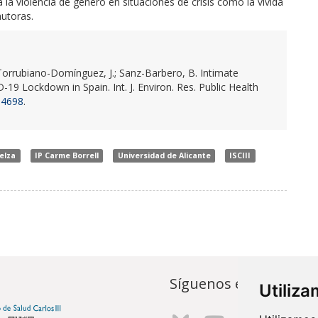
la violencia de género en situaciones de crisis como la vivida
utoras.
; Torrubiano-Domínguez, J.; Sanz-Barbero, B. Intimate
9 Lockdown in Spain. Int. J. Environ. Res. Public Health
94698
.
Belza
IP Carme Borrell
Universidad de Alicante
ISCIII
Síguenos en...
Utiliz