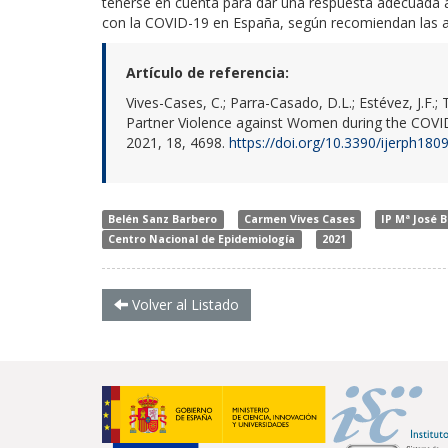
tenerse en cuenta para dar una respuesta adecuada a 
con la COVID-19 en España, según recomiendan las a
Artículo de referencia:
Vives-Cases, C.; Parra-Casado, D.L.; Estévez, J.F.
Partner Violence against Women during the COVID-1
2021, 18, 4698.
https://doi.org/10.3390/ijerph180
Belén Sanz Barbero
Carmen Vives Cases
IP Mª José 
Centro Nacional de Epidemiología
2021
Volver al Listado