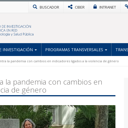
BUSCADOR
CIBER
INTRANET
 INVESTIGACIÓN
PROGRAMAS TRANSVERSALES
TRANS
ntra la pandemia con cambios en indicadores ligados a la violencia de género
ra la pandemia con cambios en
encia de género