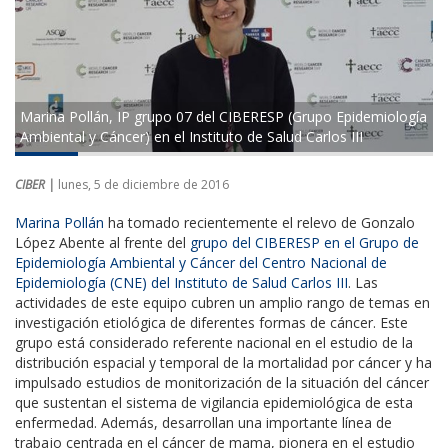
Marina Pollán, IP grupo 07 del CIBERESP (Grupo Epidemiología
Ambiental y Cáncer) en el Instituto de Salud Carlos III
CIBER |
lunes, 5 de diciembre de 2016
Marina Pollán
ha tomado recientemente el relevo de Gonzalo
López Abente al frente del
grupo del CIBERESP en el Grupo de
Epidemiología Ambiental y Cáncer del Centro Nacional de
Epidemiología (CNE) del Instituto de Salud Carlos III
. Las
actividades de este equipo cubren un amplio rango de temas en
investigación etiológica de diferentes formas de cáncer. Este
grupo está considerado referente nacional en el estudio de la
distribución espacial y temporal de la mortalidad por cáncer y ha
impulsado estudios de monitorización de la situación del cáncer
que sustentan el sistema de vigilancia epidemiológica de esta
enfermedad. Además, desarrollan una importante línea de
trabajo centrada en el cáncer de mama, pionera en el estudio