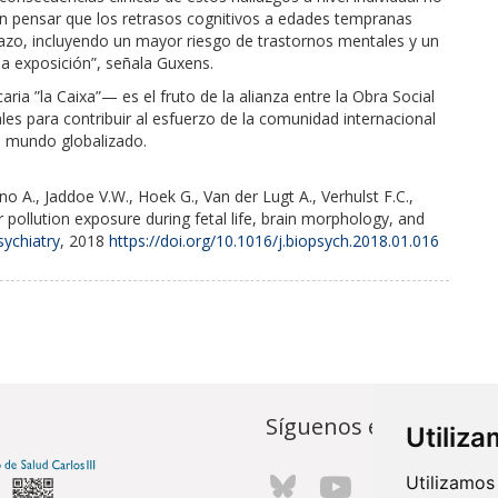
en pensar que los retrasos cognitivos a edades tempranas
lazo, incluyendo un mayor riesgo de trastornos mentales y un
a exposición”, señala Guxens.
aria ”la Caixa”—
es el fruto de la alianza entre la Obra Social
les para contribuir al esfuerzo de la comunidad internacional
un mundo globalizado.
A., Jaddoe V.W., Hoek G., Van der Lugt A., Verhulst F.C.,
r pollution exposure during fetal life, brain morphology, and
sychiatry
, 2018
https://doi.org/10.1016/j.biopsych.2018.01.016
Síguenos en...
Utiliz
Utilizamos