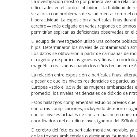
La investigación mostró por primera vez una relación
dificultades en el control inhibidor —la habilidad de 
se asocia con problemas de salud mental como el com
hiperactividad. La exposición a partículas finas duran
cerebro— más delgada en varias regiones de ambos he
permitirían explicar las deficiencias observadas en el c
El equipo de investigación utilizó una cohorte pobla
hijos. Determinaron los niveles de contaminación atmo
Los datos se obtuvieron a partir de campañas de monit
nitrógeno y de partículas gruesas y finas. La morfolo
magnética realizadas cuando los niños tenían entre 6
La relación entre exposición a partículas finas, alter
a pesar de que los niveles residenciales de partículas
Europea –solo el 0.5% de las mujeres embarazadas e
promedio, los niveles residenciales de dióxido de nitr
Estos hallazgos complementan estudios previos que a
con otras complicaciones, incluyendo deterioro cognit
que los niveles actuales de contaminación en nuestr
coordinadora del estudio e investigadora del ISGloba
El cerebro del feto es particularmente vulnerable, y
de las toxinas ambientales o eliminarlas. “Aunque las 