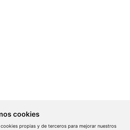
Contacto
amos cookies
Av. Monforte de Lemos, 3-5. Pabellón
 cookies propias y de terceros para mejorar nuestros
11. Planta 0 28029 Madrid