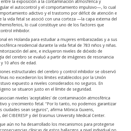
 entre la exposición a la contaminación atmosférica y
regular el autocontrol y el comportamiento impulsivo—, lo cual
portamiento adictivo y el trastorno por déficit de atención e
te la vida fetal se asoció con una corteza —la capa externa del
misferios, lo cual constituye uno de los factores que
ontrol inhibidor.
cional en Holanda para estudiar a mujeres embarazadas y a sus
sférica residencial durante la vida fetal de 783 niños y niñas.
orización del aire, e incluyeron niveles de dióxido de
gía del cerebro se evaluó a partir de imágenes de resonancia
 y 10 años de edad.
aciones estructurales del cerebro y control inhibidor se observó
 finas no excedieron los límites establecidos por la Unión
stuvo expuesto a niveles considerados no seguros. En
ógeno se situaron justo en el límite de seguridad.
socian niveles ‘aceptables’ de contaminación atmosférica
ivo y crecimiento fetal. “Por lo tanto, no podemos garantizar
as ciudades sean seguros”, afirma Mònica Guxens,
l, del CIBERESP y del Erasmus University Medical Center.
a que aún no ha desarrollado los mecanismos para protegerse
consecuencias clínicas de estos hallazgos a nivel individual no