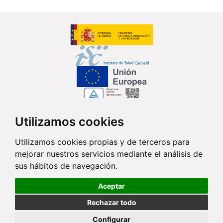
Utilizamos cookies
Síguenos en...
Utilizamos cookies propias y de terceros para
mejorar nuestros servicios mediante el análisis de
Contacto
sus hábitos de navegación.
Av. Monforte de Lemos, 3-5. Pabellón 11. Planta 0 28029 Madrid
Aceptar
info@ciberisciii.es
Rechazar todo
© Copyright 2026 CIBER |
Política de Privacidad
|
Aviso Legal
|
Política
Configurar