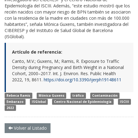
Epidemiología del ISCIII. Además, “este estudio mostró que los
recién nacidos con mayor riesgo de BPN también se asociaron
con la residencia de la madre en ciudades con más de 100.000
habitantes”, señala Mónica Guxens, también investigadora del
CIBERESP y del Instituto de Salud Global de Barcelona
(ISGlobal).
Artículo de referencia:
Canto, M.V.; Guxens, M.; Ramis, R. Exposure to Traffic
Density during Pregnancy and Birth Weight in a National
Cohort, 2000–2017. Int. J. Environ. Res. Public Health
2022, 19, 8611.
https://doi.org/10.3390/ijerph19148611
Rebeca Ramis
Mónica Guxens
tráfico
Contaminación
Embarazo
ISGlobal
Centro Nacional de Epidemiología
ISCIII
2022
Volver al Listado